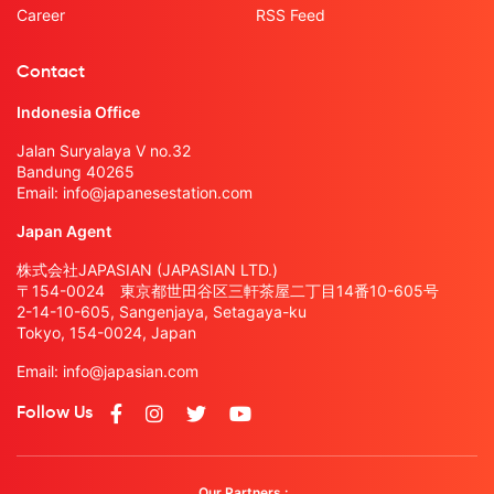
Career
RSS Feed
Contact
Indonesia Office
Jalan Suryalaya V no.32
Bandung 40265
Email:
info@japanesestation.com
Japan Agent
株式会社JAPASIAN (JAPASIAN LTD.)
〒154-0024 東京都世田谷区三軒茶屋二丁目14番10-605号
2-14-10-605, Sangenjaya, Setagaya-ku
Tokyo, 154-0024, Japan
Email:
info@japasian.com
Follow Us
Our Partners :