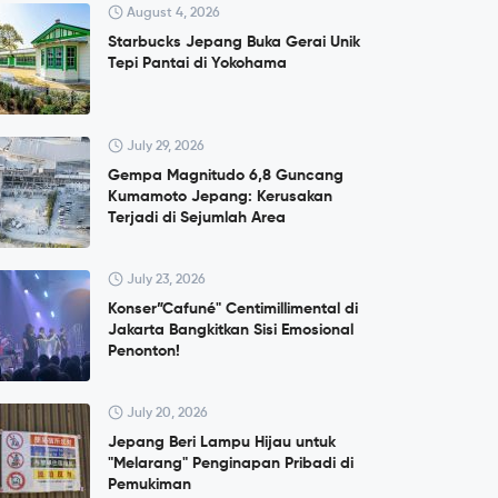
August 4, 2026
Starbucks Jepang Buka Gerai Unik
Tepi Pantai di Yokohama
July 29, 2026
Gempa Magnitudo 6,8 Guncang
Kumamoto Jepang: Kerusakan
Terjadi di Sejumlah Area
July 23, 2026
Konser”Cafuné" Centimillimental di
Jakarta Bangkitkan Sisi Emosional
Penonton!
July 20, 2026
Jepang Beri Lampu Hijau untuk
"Melarang" Penginapan Pribadi di
Pemukiman