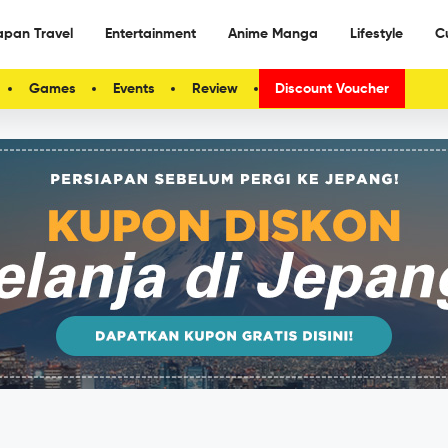
apan Travel
Entertainment
Anime Manga
Lifestyle
C
Games
Events
Review
Discount Voucher