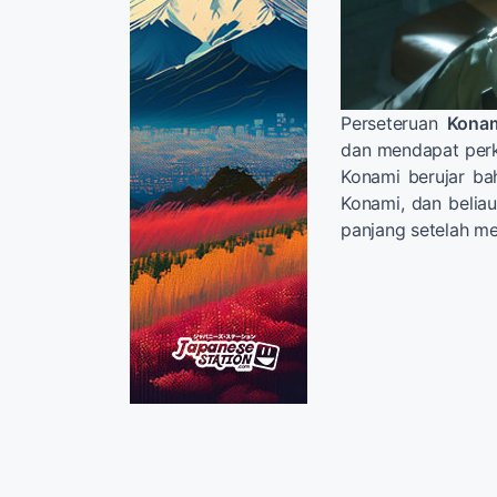
Perseteruan
Kona
dan mendapat perk
Konami berujar ba
Konami, dan belia
panjang setelah m