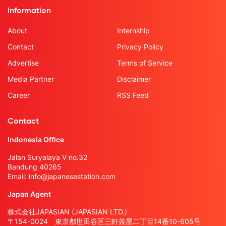
Information
About
Internship
Contact
Privacy Policy
Advertise
Terms of Service
Media Partner
Disclaimer
Career
RSS Feed
Contact
Indonesia Office
Jalan Suryalaya V no.32
Bandung 40265
Email:
info@japanesestation.com
Japan Agent
株式会社JAPASIAN (JAPASIAN LTD.)
〒154-0024 東京都世田谷区三軒茶屋二丁目14番10-605号