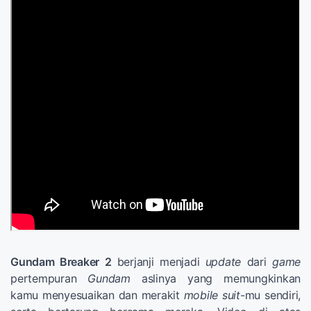
Gundam Breaker 2
berjanji menjadi
update
dari
game
pertempuran
Gundam
aslinya yang memungkinkan
kamu menyesuaikan dan merakit
mobile suit
-mu sendiri,