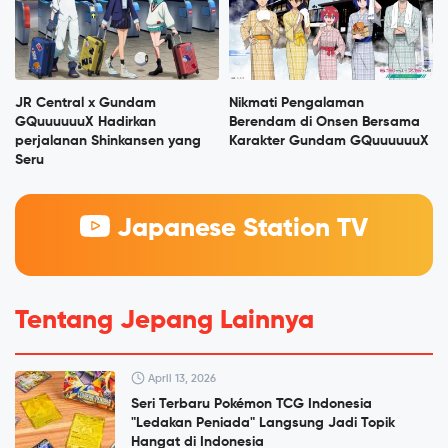
JR Central x Gundam
Nikmati Pengalaman
GQuuuuuuX Hadirkan
Berendam di Onsen Bersama
perjalanan Shinkansen yang
Karakter Gundam GQuuuuuuX
Seru
Japanese Station TV
Tentang Jepang Lainnya
April 13, 2026
Seri Terbaru Pokémon TCG Indonesia
"Ledakan Peniada" Langsung Jadi Topik
Hangat di Indonesia