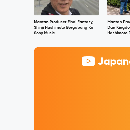
Mantan Produser Final Fantasy,
Mantan Prod
Shinji Hashimoto Bergabung Ke
Dan Kingdom
Sony Music
Hashimoto 
Japane