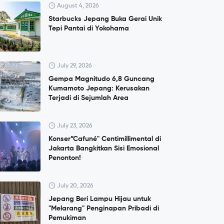
August 4, 2026
Starbucks Jepang Buka Gerai Unik
Tepi Pantai di Yokohama
July 29, 2026
Gempa Magnitudo 6,8 Guncang
Kumamoto Jepang: Kerusakan
Terjadi di Sejumlah Area
July 23, 2026
Konser”Cafuné" Centimillimental di
Jakarta Bangkitkan Sisi Emosional
Penonton!
July 20, 2026
Jepang Beri Lampu Hijau untuk
"Melarang" Penginapan Pribadi di
Pemukiman