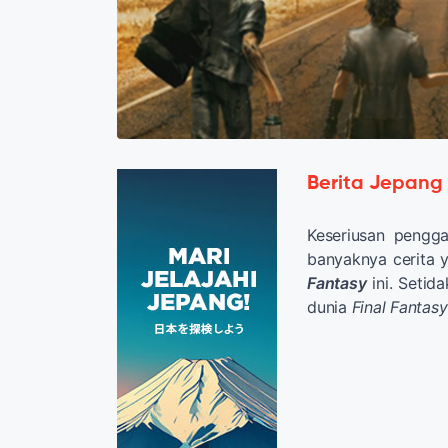
Berita Jepang
Keseriusan pengg
banyaknya cerita y
Fantasy
ini. Setida
dunia
Final Fantas