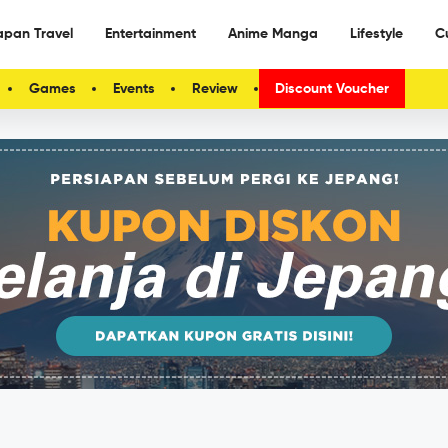
apan Travel
Entertainment
Anime Manga
Lifestyle
C
Games
Events
Review
Discount Voucher