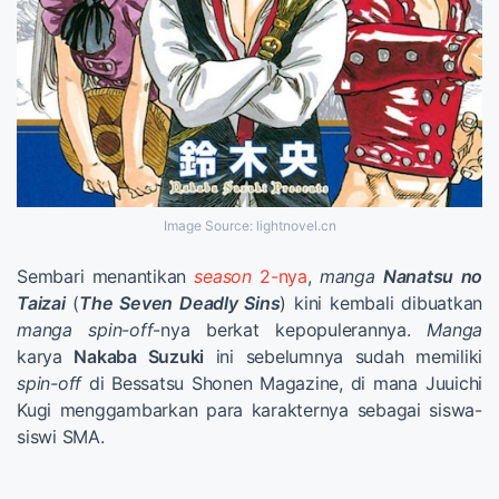
Image Source: lightnovel.cn
Sembari menantikan
season
2-nya
,
manga
Nanatsu no
Taizai
(
The Seven Deadly Sins
) kini kembali dibuatkan
manga
spin-off
-nya berkat kepopulerannya.
Manga
karya
Nakaba Suzuki
ini sebelumnya sudah memiliki
spin-off
di Bessatsu Shonen Magazine, di mana Juuichi
Kugi menggambarkan para karakternya sebagai siswa-
siswi SMA.