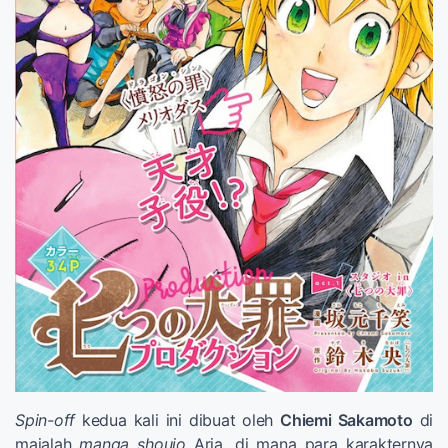
Spin-off
kedua kali ini dibuat oleh
Chiemi Sakamoto
di
majalah
manga shoujo
Aria, di mana para karakternya