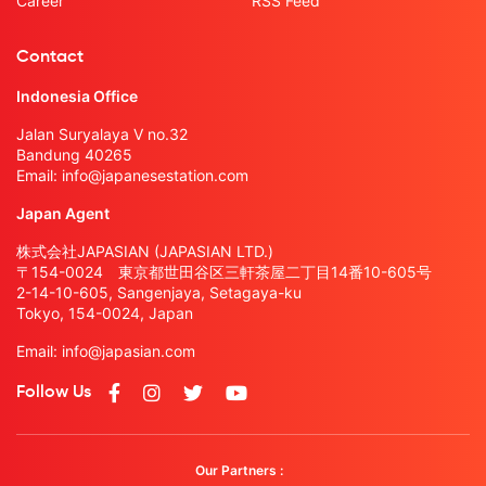
Career
RSS Feed
Contact
Indonesia Office
Jalan Suryalaya V no.32
Bandung 40265
Email:
info@japanesestation.com
Japan Agent
株式会社JAPASIAN (JAPASIAN LTD.)
〒154-0024 東京都世田谷区三軒茶屋二丁目14番10-605号
2-14-10-605, Sangenjaya, Setagaya-ku
Tokyo, 154-0024, Japan
Email:
info@japasian.com
Follow Us
Our Partners :