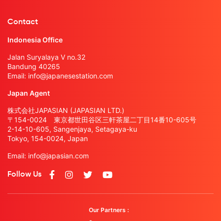
Contact
Indonesia Office
Jalan Suryalaya V no.32
Bandung 40265
Email:
info@japanesestation.com
Japan Agent
株式会社JAPASIAN (JAPASIAN LTD.)
〒154-0024 東京都世田谷区三軒茶屋二丁目14番10-605号
2-14-10-605, Sangenjaya, Setagaya-ku
Tokyo, 154-0024, Japan
Email:
info@japasian.com
Follow Us
Our Partners :