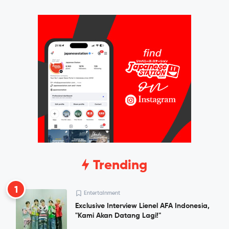
Trending
1
Entertainment
Exclusive Interview Lienel AFA Indonesia,
"Kami Akan Datang Lagi!"