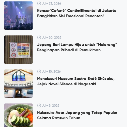
July 23, 2026
Konser”Cafuné" Centimillimental di Jakarta
Bangkitkan Sisi Emosional Penonton!
July 20, 2026
Jepang Beri Lampu Hijau untuk "Melarang"
Penginapan Pribadi di Pemukiman
July 10, 2026
Menelusuri Museum Sastra Endō Shūsaku,
Jejak Novel Silence di Nagasaki
July 8, 2026
Nukazuke Acar Jepang yang Tetap Populer
Selama Ratusan Tahun