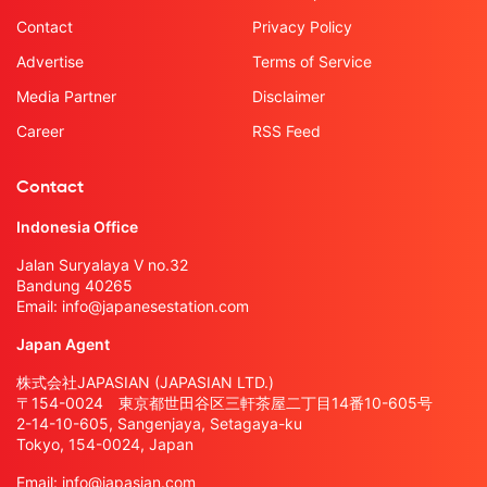
Contact
Privacy Policy
Advertise
Terms of Service
Media Partner
Disclaimer
Career
RSS Feed
Contact
Indonesia Office
Jalan Suryalaya V no.32
Bandung 40265
Email:
info@japanesestation.com
Japan Agent
株式会社JAPASIAN (JAPASIAN LTD.)
〒154-0024 東京都世田谷区三軒茶屋二丁目14番10-605号
2-14-10-605, Sangenjaya, Setagaya-ku
Tokyo, 154-0024, Japan
Email:
info@japasian.com