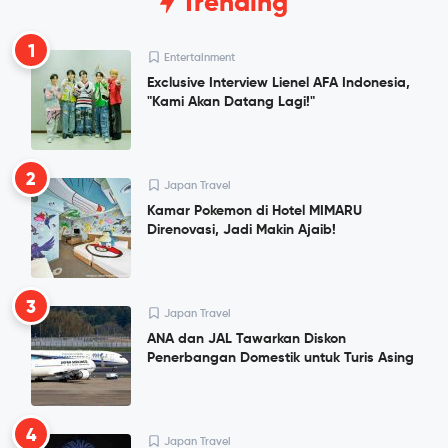
Trending
1
Entertainment
Exclusive Interview Lienel AFA Indonesia,
"Kami Akan Datang Lagi!"
2
Japan Travel
Kamar Pokemon di Hotel MIMARU
Direnovasi, Jadi Makin Ajaib!
3
Japan Travel
ANA dan JAL Tawarkan Diskon
Penerbangan Domestik untuk Turis Asing
4
Japan Travel