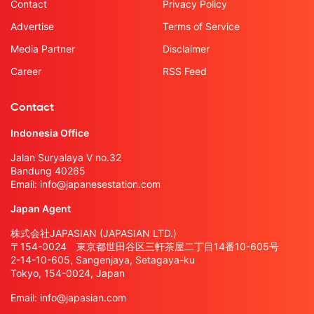
Contact
Privacy Policy
Advertise
Terms of Service
Media Partner
Disclaimer
Career
RSS Feed
Contact
Indonesia Office
Jalan Suryalaya V no.32
Bandung 40265
Email:
info@japanesestation.com
Japan Agent
株式会社JAPASIAN (JAPASIAN LTD.)
〒154-0024 東京都世田谷区三軒茶屋二丁目14番10-605号
2-14-10-605, Sangenjaya, Setagaya-ku
Tokyo, 154-0024, Japan
Email:
info@japasian.com