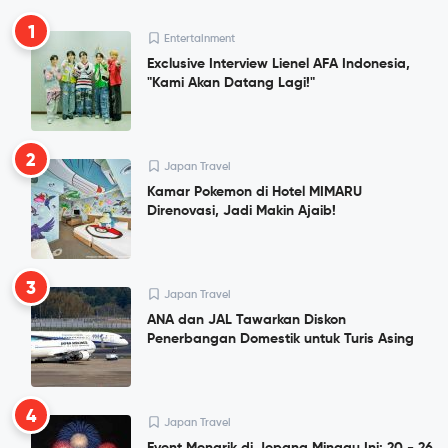
1
Entertainment
Exclusive Interview Lienel AFA Indonesia,
"Kami Akan Datang Lagi!"
2
Japan Travel
Kamar Pokemon di Hotel MIMARU
Direnovasi, Jadi Makin Ajaib!
3
Japan Travel
ANA dan JAL Tawarkan Diskon
Penerbangan Domestik untuk Turis Asing
4
Japan Travel