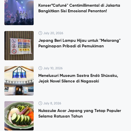
Konser”Cafuné" Centimillimental di Jakarta
Bangkitkan Sisi Emosional Penonton!
July 20, 2026
Jepang Beri Lampu Hijau untuk "Melarang"
Penginapan Pribadi di Pemukiman
July 10, 2026
Menelusuri Museum Sastra Endō Shūsaku,
Jejak Novel Silence di Nagasaki
July 8, 2026
Nukazuke Acar Jepang yang Tetap Populer
Selama Ratusan Tahun