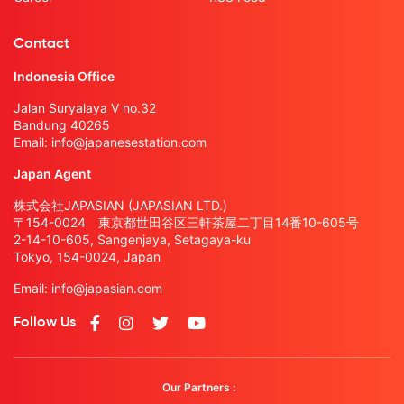
Contact
Indonesia Office
Jalan Suryalaya V no.32
Bandung 40265
Email:
info@japanesestation.com
Japan Agent
株式会社JAPASIAN (JAPASIAN LTD.)
〒154-0024 東京都世田谷区三軒茶屋二丁目14番10-605号
2-14-10-605, Sangenjaya, Setagaya-ku
Tokyo, 154-0024, Japan
Email:
info@japasian.com
Follow Us
Our Partners :