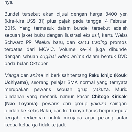
nya.
Bundel tersebut akan dijual dengan harga 3400 yen
(kira-kira US$ 31) plus pajak pada tanggal 4 Februari
2015. Yang termasuk dalam bundel tersebut adalah
sebuah jaket buku dengan ilustrasi ekslusif, kartu Weiss
Schwarz PR
Nisekoi
baru, dan kartu
trading
promosi
terbatas dari MOVIC. Volume ke-14 juga dibundel
dengan sebuah
original video anime
dalam bentuk DVD
pada bulan Oktober.
Manga
dan
anime
ini berkisah tentang
Raku Ichijo (Kouki
Uchiyama)
, seorang pelajar SMA normal yang ternyata
merupakan pewaris sebuah grup
yakuza
. Murid
pindahan yang menarik namun kasar
Chitoge Kirisaki
(Nao Toyama)
, pewaris dari group
yakuza
saingan,
pindah ke kelas Raku, dan keduanya harus berpura-pura
tengah berkencan untuk menjaga agar perang antar
kedua keluarga tidak terjadi.