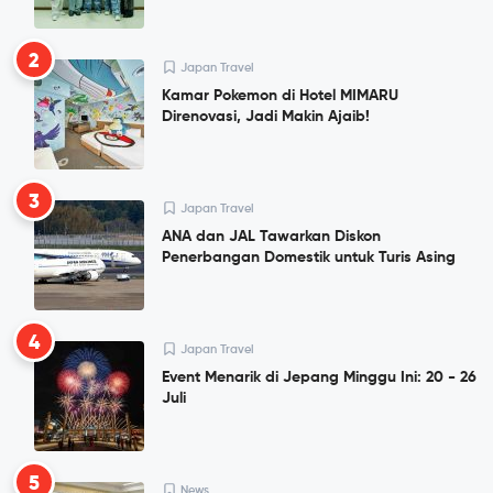
2
Japan Travel
Kamar Pokemon di Hotel MIMARU
Direnovasi, Jadi Makin Ajaib!
3
Japan Travel
ANA dan JAL Tawarkan Diskon
Penerbangan Domestik untuk Turis Asing
4
Japan Travel
Event Menarik di Jepang Minggu Ini: 20 - 26
Juli
5
News