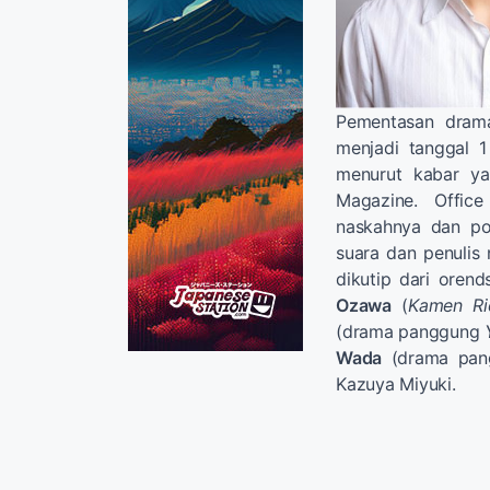
Pementasan dra
menjadi tanggal 
menurut kabar ya
Magazine. Offi
naskahnya dan pos
suara dan penulis
dikutip dari oren
Ozawa
(
Kamen Ri
(drama panggung
Wada
(drama pa
Kazuya Miyuki.