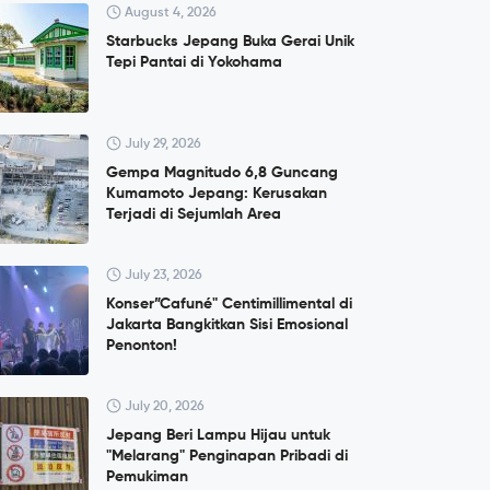
August 4, 2026
Starbucks Jepang Buka Gerai Unik
Tepi Pantai di Yokohama
July 29, 2026
Gempa Magnitudo 6,8 Guncang
Kumamoto Jepang: Kerusakan
Terjadi di Sejumlah Area
July 23, 2026
Konser”Cafuné" Centimillimental di
Jakarta Bangkitkan Sisi Emosional
Penonton!
July 20, 2026
Jepang Beri Lampu Hijau untuk
"Melarang" Penginapan Pribadi di
Pemukiman