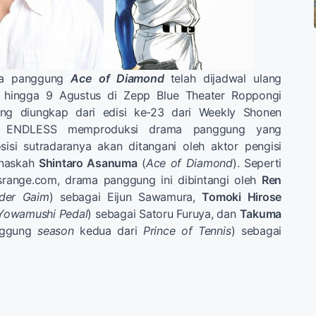
ma panggung
Ace of Diamond
telah dijadwal ulang
1 hingga 9 Agustus di Zepp Blue Theater Roppongi
ng diungkap dari edisi ke-23 dari Weekly Shonen
ce ENDLESS memproduksi drama panggung yang
isi sutradaranya akan ditangani oleh aktor pengisi
 naskah
Shintaro Asanuma
(
Ace of Diamond
). Seperti
dsrange.com, drama panggung ini dibintangi oleh
Ren
der Gaim
) sebagai Eijun Sawamura,
Tomoki Hirose
Yowamushi Pedal
) sebagai Satoru Furuya, dan
Takuma
nggung
season
kedua dari
Prince of Tennis
) sebagai