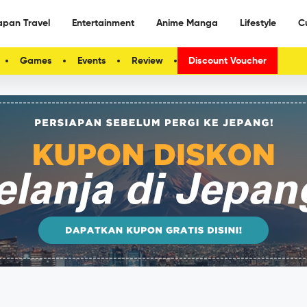
apan Travel
Entertainment
Anime Manga
Lifestyle
C
Games
Events
Review
Discount Voucher