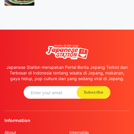
Japanese Station merupakan Portal Berita Jepang Terkini dan
Terbesar di Indonesia tentang wisata di Jepang, makanan,
gaya hidup, pop culture dan yang sedang viral di Jepang.
Subscribe
Information
About
Internship