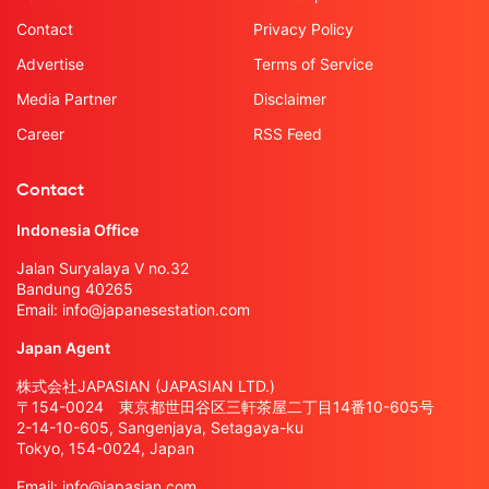
Contact
Privacy Policy
Advertise
Terms of Service
Media Partner
Disclaimer
Career
RSS Feed
Contact
Indonesia Office
Jalan Suryalaya V no.32
Bandung 40265
Email:
info@japanesestation.com
Japan Agent
株式会社JAPASIAN (JAPASIAN LTD.)
〒154-0024 東京都世田谷区三軒茶屋二丁目14番10-605号
2-14-10-605, Sangenjaya, Setagaya-ku
Tokyo, 154-0024, Japan
Email:
info@japasian.com