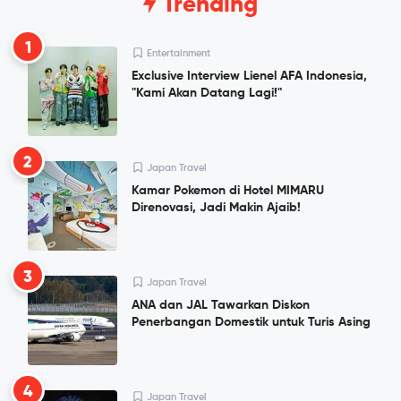
Trending
1
Entertainment
Exclusive Interview Lienel AFA Indonesia,
"Kami Akan Datang Lagi!"
2
Japan Travel
Kamar Pokemon di Hotel MIMARU
Direnovasi, Jadi Makin Ajaib!
3
Japan Travel
ANA dan JAL Tawarkan Diskon
Penerbangan Domestik untuk Turis Asing
4
Japan Travel