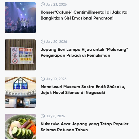
July 23, 2026
Konser”Cafuné" Centimillimental di Jakarta
Bangkitkan Sisi Emosional Penonton!
July 20, 2026
Jepang Beri Lampu Hijau untuk "Melarang"
Penginapan Pribadi di Pemukiman
July 10, 2026
Menelusuri Museum Sastra Endō Shūsaku,
Jejak Novel Silence di Nagasaki
July 8, 2026
Nukazuke Acar Jepang yang Tetap Populer
Selama Ratusan Tahun