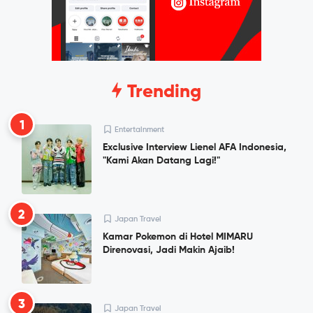
Trending
1
Entertainment
Exclusive Interview Lienel AFA Indonesia,
"Kami Akan Datang Lagi!"
2
Japan Travel
Kamar Pokemon di Hotel MIMARU
Direnovasi, Jadi Makin Ajaib!
3
Japan Travel