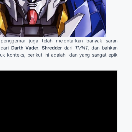
 penggemar juga telah melontarkan banyak saran
 dari
Darth Vader
,
Shredder
dari
TMNT
, dan bahkan
uk konteks, berikut ini adalah iklan yang sangat epik