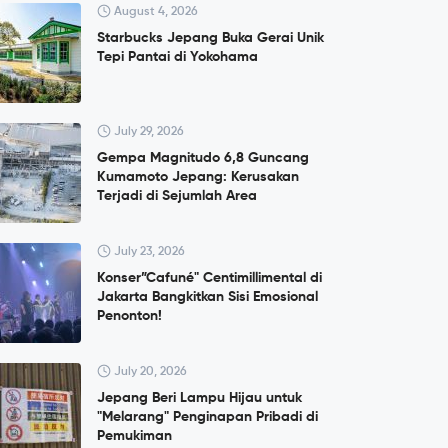
August 4, 2026
Starbucks Jepang Buka Gerai Unik
Tepi Pantai di Yokohama
July 29, 2026
Gempa Magnitudo 6,8 Guncang
Kumamoto Jepang: Kerusakan
Terjadi di Sejumlah Area
July 23, 2026
Konser”Cafuné" Centimillimental di
Jakarta Bangkitkan Sisi Emosional
Penonton!
July 20, 2026
Jepang Beri Lampu Hijau untuk
"Melarang" Penginapan Pribadi di
Pemukiman