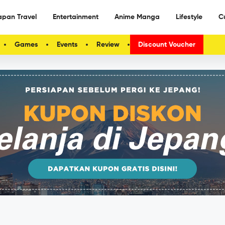
apan Travel
Entertainment
Anime Manga
Lifestyle
C
Games
Events
Review
Discount Voucher