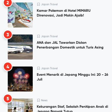
2
Japan Travel
Kamar Pokemon di Hotel MIMARU
Direnovasi, Jadi Makin Ajaib!
3
Japan Travel
ANA dan JAL Tawarkan Diskon
Penerbangan Domestik untuk Turis Asing
4
Japan Travel
Event Menarik di Jepang Minggu Ini: 20 - 26
Juli
5
News
Kekurangan Staf, Sekolah Penitipan Anak di
Jepang Banyak Tutup