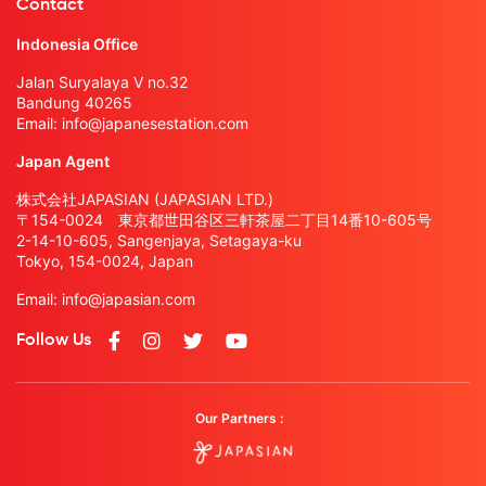
Contact
Indonesia Office
Jalan Suryalaya V no.32
Bandung 40265
Email:
info@japanesestation.com
Japan Agent
株式会社JAPASIAN (JAPASIAN LTD.)
〒154-0024 東京都世田谷区三軒茶屋二丁目14番10-605号
2-14-10-605, Sangenjaya, Setagaya-ku
Tokyo, 154-0024, Japan
Email:
info@japasian.com
Follow Us
Our Partners :