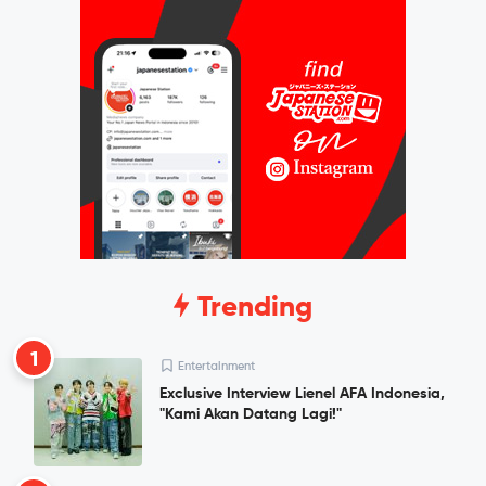
Trending
1
Entertainment
Exclusive Interview Lienel AFA Indonesia,
"Kami Akan Datang Lagi!"