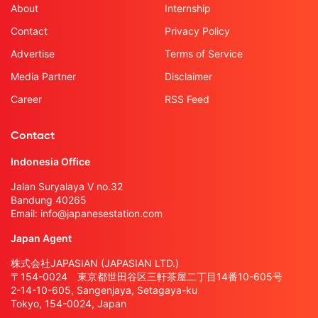
About
Internship
Contact
Privacy Policy
Advertise
Terms of Service
Media Partner
Disclaimer
Career
RSS Feed
Contact
Indonesia Office
Jalan Suryalaya V no.32
Bandung 40265
Email:
info@japanesestation.com
Japan Agent
株式会社JAPASIAN (JAPASIAN LTD.)
〒154-0024 東京都世田谷区三軒茶屋二丁目14番10-605号
2-14-10-605, Sangenjaya, Setagaya-ku
Tokyo, 154-0024, Japan