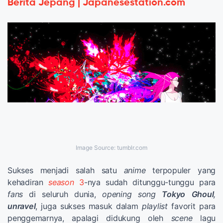
Berita Jepang | Japanesestation.com
Image Source: tumblr.com
Sukses menjadi salah satu
anime
terpopuler yang
kehadiran
season
3
-nya sudah ditunggu-tunggu para
fans
di seluruh dunia,
opening song
Tokyo
Ghoul
,
unravel
, juga sukses masuk dalam
playlist
favorit para
penggemarnya, apalagi didukung oleh
scene
lagu