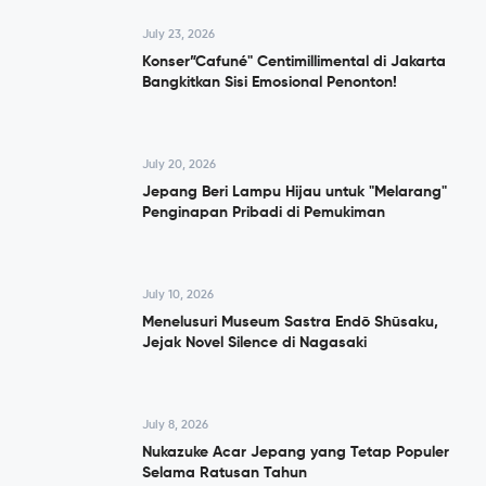
July 23, 2026
Konser”Cafuné" Centimillimental di Jakarta
Bangkitkan Sisi Emosional Penonton!
July 20, 2026
Jepang Beri Lampu Hijau untuk "Melarang"
Penginapan Pribadi di Pemukiman
July 10, 2026
Menelusuri Museum Sastra Endō Shūsaku,
Jejak Novel Silence di Nagasaki
July 8, 2026
Nukazuke Acar Jepang yang Tetap Populer
Selama Ratusan Tahun