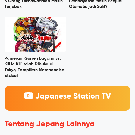
3 Orang Dikhawatirkan Masih
Pembayaran Mesin Penjual
Terjebak
Otomatis jadi Sulit?
Pameran 'Gurren Lagann vs.
Kill la Kill' telah DIbuka di
Tokyo, Tampilkan Merchandise
Ekslusif
Japanese Station TV
Tentang Jepang Lainnya