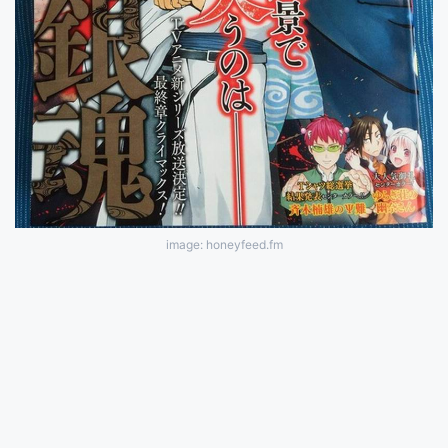
image: honeyfeed.fm