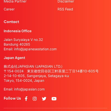
Media Partner
Disclaimer
Career
RSS Feed
Contact
Indonesia Office
Jalan Suryalaya V no.32
Bandung 40265
Email:
info@japanesestation.com
Japan Agent
株式会社JAPASIAN (JAPASIAN LTD.)
〒154-0024 東京都世田谷区三軒茶屋二丁目14番10-605号
2-14-10-605, Sangenjaya, Setagaya-ku
Tokyo, 154-0024, Japan
Email:
info@japasian.com
Follow Us