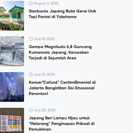
August 4, 2026
Starbucks Jepang Buka Gerai Unik
Tepi Pantai di Yokohama
July 29, 2026
Gempa Magnitudo 6,8 Guncang
Kumamoto Jepang: Kerusakan
Terjadi di Sejumlah Area
July 23, 2026
Konser”Cafuné" Centimillimental di
Jakarta Bangkitkan Sisi Emosional
Penonton!
July 20, 2026
Jepang Beri Lampu Hijau untuk
"Melarang" Penginapan Pribadi di
Pemukiman