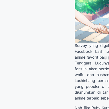
Survey yang digel
Facebook Lashinb
anime favorit bagi
Tenggara. Lucunya
fans ini akan ber
waifu dan husban
Lashinbang berha
yang populer di d
diumumkan di tana
anime terbaik sebe
Nah, jika Ruby Kur