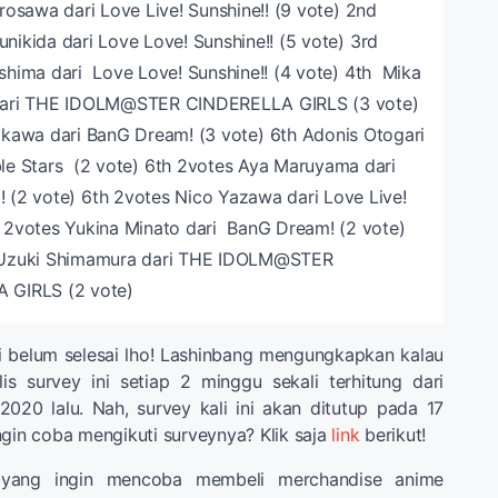
osawa dari Love Live! Sunshine!! (9 vote)
2nd
nikida dari Love Love! Sunshine!! (5 vote)
3rd
shima dari Love Love! Sunshine!! (4 vote)
4th Mika
dari THE IDOLM@STER CINDERELLA GIRLS (3 vote)
kawa dari BanG Dream! (3 vote)
6th Adonis Otogari
le Stars (2 vote)
6th 2votes Aya Maruyama dari
 (2 vote)
6th 2votes Nico Yazawa dari Love Live!
 2votes Yukina Minato dari BanG Dream! (2 vote)
 Uzuki Shimamura dari THE IDOLM@STER
 GIRLS (2 vote)
i belum selesai lho! Lashinbang mengungkapkan kalau
is survey ini setiap 2 minggu sekali terhitung dari
020 lalu. Nah, survey kali ini akan ditutup pada 17
ngin coba mengikuti surveynya? Klik saja
link
berikut!
yang ingin mencoba membeli merchandise anime