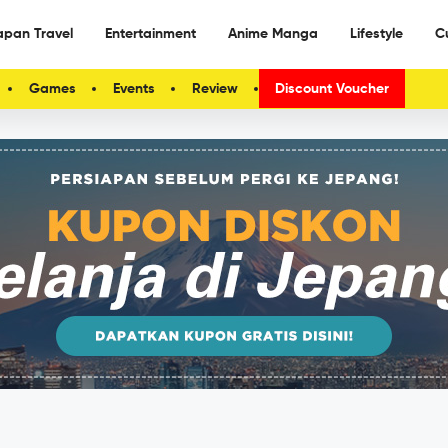
apan Travel
Entertainment
Anime Manga
Lifestyle
C
Games
Events
Review
Discount Voucher