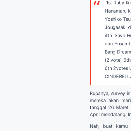
1st Ruby Kur
Hanamaru ku
Yoshiko Tsu
Jougasaki 
4th Sayo Hi
dari Ensemb
Bang Dream!
(2 vote)
6th
6th 2votes
CINDERELLA
Rupanya, survey in
mereka akan meril
tanggal 26 Maret 2
April mendatang. I
Nah, buat kamu 