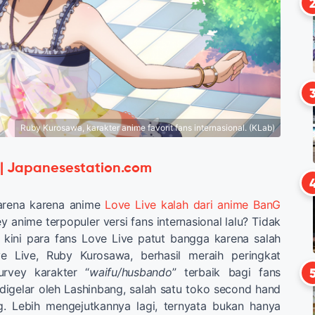
Ruby Kurosawa, karakter anime favorit fans internasional. (KLab)
 | Japanesestation.com
rena karena anime
Love Live kalah dari anime BanG
 anime terpopuler versi fans internasional lalu? Tidak
i, kini para fans Love Live patut bangga karena salah
ve Live, Ruby Kurosawa, berhasil meraih peringkat
rvey karakter “
waifu/husbando
” terbaik bagi fans
 digelar oleh Lashinbang, salah satu toko second hand
g. Lebih mengejutkannya lagi, ternyata bukan hanya