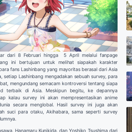
ar dari 8 Februari hingga 5 April melalui fanpage
ang ini bertujuan untuk melihat siapakah karakter
 para fans Lashinbang yang mayoritas berasal dari Asia
, setiap Lashinbang mengadakan sebuah survey, para
debat, mengundang semacam kontroversi tentang siapa
d terbaik di Asia. Meskipun begitu, ke depannya
rap kalau survey ini akan mempresentasikan anime
unia secara menglobal. Hasil survey ini juga akan
h suci para otaku, Akihabara, sama seperti survey
lumnya.
osawa, Hanamaru Kunikida, dan Yoshiko Tsushima dari