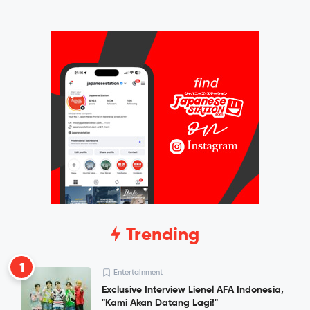
Trending
1
Entertainment
Exclusive Interview Lienel AFA Indonesia,
"Kami Akan Datang Lagi!"