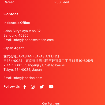
Career
RSS Feed
Contact
Indonesia Office
Jalan Suryalaya V no.32
Bandung 40265
Email:
info@japanesestation.com
Japan Agent
株式会社JAPASIAN (JAPASIAN LTD.)
〒154-0024 東京都世田谷区三軒茶屋二丁目14番10-605号
2-14-10-605, Sangenjaya, Setagaya-ku
Tokyo, 154-0024, Japan
Email:
info@japasian.com
Follow Us
Our Partners :