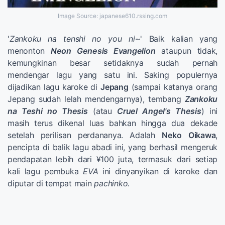
Image Source: japanese610.rssing.com
'
Zankoku na tenshi no you ni
~' Baik kalian yang
menonton
Neon Genesis Evangelion
ataupun tidak,
kemungkinan besar setidaknya sudah pernah
mendengar lagu yang satu ini. Saking populernya
dijadikan lagu karoke di
Jepang
(sampai katanya orang
Jepang sudah lelah mendengarnya), tembang
Zankoku
na Teshi no Thesis
(atau
Cruel Angel's Thesis
) ini
masih terus dikenal luas bahkan hingga dua dekade
setelah perilisan perdananya. Adalah
Neko
Oikawa
,
pencipta di balik lagu abadi ini, yang berhasil mengeruk
pendapatan lebih dari ¥100 juta, termasuk dari setiap
kali lagu pembuka
EVA
ini dinyanyikan di karoke dan
diputar di tempat main
pachinko.