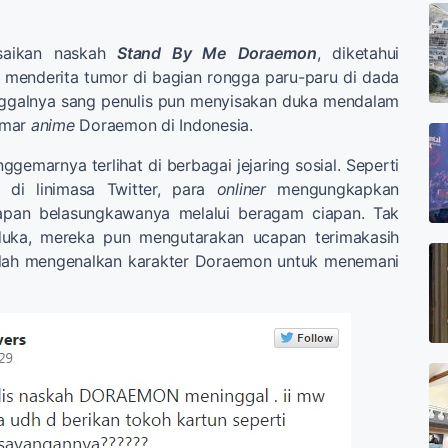
saikan naskah
Stand By Me Doraemon
, diketahui
menderita tumor di bagian rongga paru-paru di dada
nggalnya sang penulis pun menyisakan duka mendalam
emar
anime
Doraemon di Indonesia.
gemarnya terlihat di berbagai jejaring sosial. Seperti
6 di linimasa Twitter, para
onliner
mengungkapkan
apan belasungkawanya melalui beragam ciapan. Tak
uka, mereka pun mengutarakan ucapan terimakasih
elah mengenalkan karakter Doraemon untuk menemani