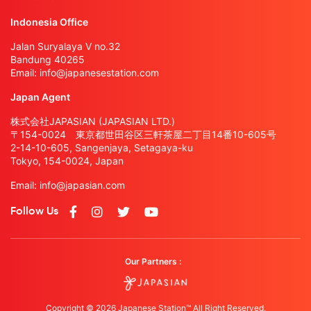
Indonesia Office
Jalan Suryalaya V no.32
Bandung 40265
Email:
info@japanesestation.com
Japan Agent
株式会社JAPASIAN (JAPASIAN LTD.)
〒154-0024 東京都世田谷区三軒茶屋二丁目14番10-605号
2-14-10-605, Sangenjaya, Setagaya-ku
Tokyo, 154-0024, Japan
Email:
info@japasian.com
Follow Us
Our Partners :
Copyright © 2026 Japanese Station™ All Right Reserved.