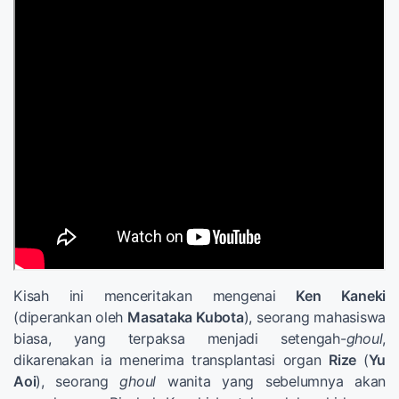
Kisah ini menceritakan mengenai
Ken Kaneki
(diperankan oleh
Masataka Kubota
), seorang mahasiswa
biasa, yang terpaksa menjadi setengah-
ghoul
,
dikarenakan ia menerima transplantasi organ
Rize
(
Yu
Aoi
), seorang
ghoul
wanita yang sebelumnya akan