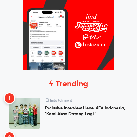
Trending
1
Entertainment
Exclusive Interview Lienel AFA Indonesia,
"Kami Akan Datang Lagi!"