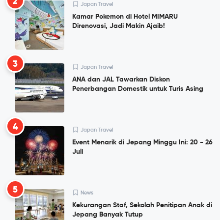
2
Japan Travel
Kamar Pokemon di Hotel MIMARU
Direnovasi, Jadi Makin Ajaib!
3
Japan Travel
ANA dan JAL Tawarkan Diskon
Penerbangan Domestik untuk Turis Asing
4
Japan Travel
Event Menarik di Jepang Minggu Ini: 20 - 26
Juli
5
News
Kekurangan Staf, Sekolah Penitipan Anak di
Jepang Banyak Tutup