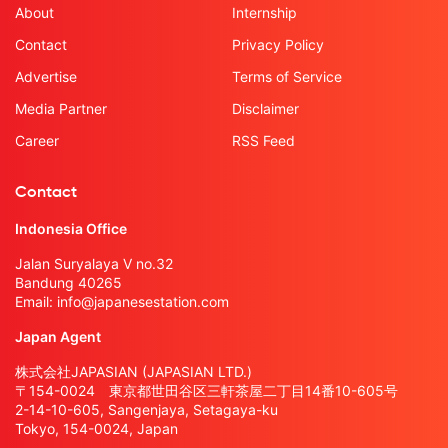
About
Internship
Contact
Privacy Policy
Advertise
Terms of Service
Media Partner
Disclaimer
Career
RSS Feed
Contact
Indonesia Office
Jalan Suryalaya V no.32
Bandung 40265
Email:
info@japanesestation.com
Japan Agent
株式会社JAPASIAN (JAPASIAN LTD.)
〒154-0024 東京都世田谷区三軒茶屋二丁目14番10-605号
2-14-10-605, Sangenjaya, Setagaya-ku
Tokyo, 154-0024, Japan