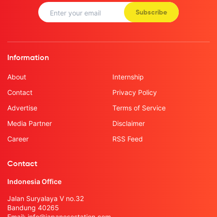
Subscribe
Information
About
Internship
Contact
Privacy Policy
Advertise
Terms of Service
Media Partner
Disclaimer
Career
RSS Feed
Contact
Indonesia Office
Jalan Suryalaya V no.32
Bandung 40265
Email:
info@japanesestation.com