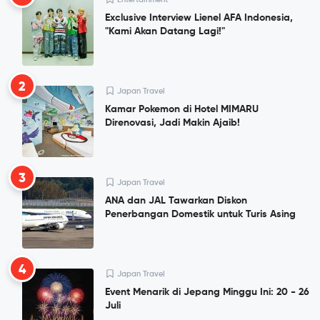
Exclusive Interview Lienel AFA Indonesia,
"Kami Akan Datang Lagi!"
2
Japan Travel
Kamar Pokemon di Hotel MIMARU
Direnovasi, Jadi Makin Ajaib!
3
Japan Travel
ANA dan JAL Tawarkan Diskon
Penerbangan Domestik untuk Turis Asing
4
Japan Travel
Event Menarik di Jepang Minggu Ini: 20 - 26
Juli