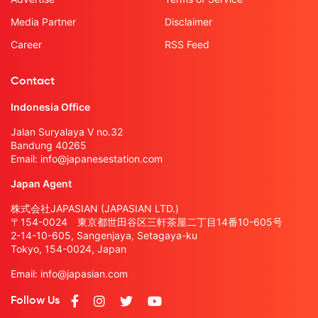
Media Partner
Disclaimer
Career
RSS Feed
Contact
Indonesia Office
Jalan Suryalaya V no.32
Bandung 40265
Email:
info@japanesestation.com
Japan Agent
株式会社JAPASIAN (JAPASIAN LTD.)
〒154-0024 東京都世田谷区三軒茶屋二丁目14番10-605号
2-14-10-605, Sangenjaya, Setagaya-ku
Tokyo, 154-0024, Japan
Email:
info@japasian.com
Follow Us