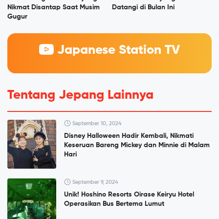
Nikmat Disantap Saat Musim
Datangi di Bulan Ini
Gugur
Japanese Station TV
Tentang Jepang Lainnya
September 10, 2024
Disney Halloween Hadir Kembali, Nikmati
Keseruan Bareng Mickey dan Minnie di Malam
Hari
September 9, 2024
Unik! Hoshino Resorts Oirase Keiryu Hotel
Operasikan Bus Bertema Lumut