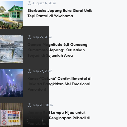
August 4, 2026
Starbucks Jepang Buka Gerai Unik
Tepi Pantai di Yokohama
July 29, 2026
Gempa Magnitudo 6,8 Guncang
Kumamoto Jepang: Kerusakan
Terjadi di Sejumlah Area
July 23, 2026
Konser”Cafuné" Centimillimental di
Jakarta Bangkitkan Sisi Emosional
Penonton!
July 20, 2026
Jepang Beri Lampu Hijau untuk
"Melarang" Penginapan Pribadi di
Pemukiman