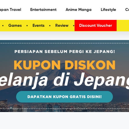
apan Travel
Entertainment
Anime Manga
Lifestyle
C
Games
Events
Review
Discount Voucher