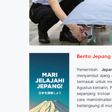
Berita Jepang
Pemerintah
Jepa
menyambut ajang o
termasuk untuk me
Agustus kemarin, P
sepanjang trotoar
cara meminimalisi
berlangsung di mu