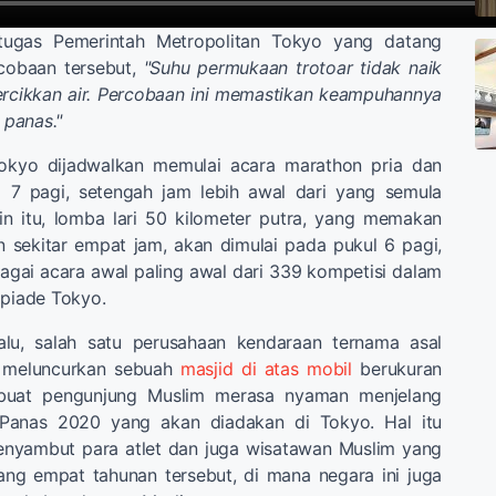
tugas Pemerintah Metropolitan Tokyo yang datang
cobaan tersebut,
"Suhu permukaan trotoar tidak naik
rcikkan air. Percobaan ini memastikan keampuhannya
panas."
okyo dijadwalkan memulai acara marathon pria dan
 7 pagi, setengah jam lebih awal dari yang semula
in itu, lomba lari 50 kilometer putra, yang memakan
 sekitar empat jam, akan dimulai pada pukul 6 pagi,
gai acara awal paling awal dari 339 kompetisi dalam
mpiade Tokyo.
alu, salah satu perusahaan kendaraan ternama asal
 meluncurkan sebuah
masjid di atas mobil
berukuran
buat pengunjung Muslim merasa nyaman menjelang
Panas 2020 yang akan diadakan di Tokyo. Hal itu
enyambut para atlet dan juga wisatawan Muslim yang
ang empat tahunan tersebut, di mana negara ini juga