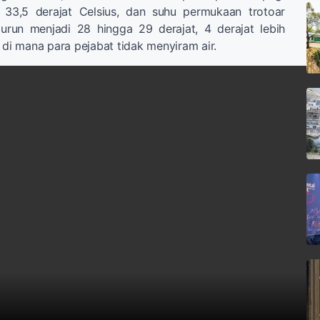
 33,5 derajat Celsius, dan suhu permukaan trotoar
turun menjadi 28 hingga 29 derajat, 4 derajat lebih
 di mana para pejabat tidak menyiram air.