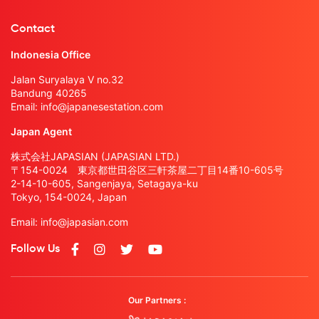
Contact
Indonesia Office
Jalan Suryalaya V no.32
Bandung 40265
Email:
info@japanesestation.com
Japan Agent
株式会社JAPASIAN (JAPASIAN LTD.)
〒154-0024 東京都世田谷区三軒茶屋二丁目14番10-605号
2-14-10-605, Sangenjaya, Setagaya-ku
Tokyo, 154-0024, Japan
Email:
info@japasian.com
Follow Us
Our Partners :