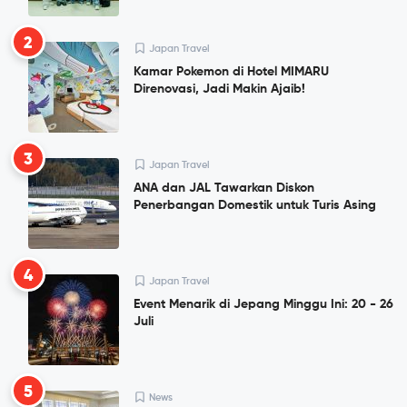
2
Japan Travel
Kamar Pokemon di Hotel MIMARU
Direnovasi, Jadi Makin Ajaib!
3
Japan Travel
ANA dan JAL Tawarkan Diskon
Penerbangan Domestik untuk Turis Asing
4
Japan Travel
Event Menarik di Jepang Minggu Ini: 20 - 26
Juli
5
News