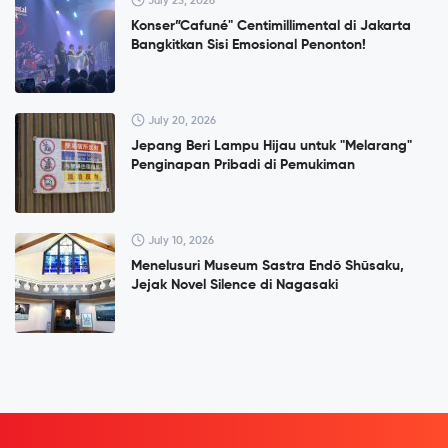
July 23, 2026
Konser”Cafuné" Centimillimental di Jakarta
Bangkitkan Sisi Emosional Penonton!
July 20, 2026
Jepang Beri Lampu Hijau untuk "Melarang"
Penginapan Pribadi di Pemukiman
July 10, 2026
Menelusuri Museum Sastra Endō Shūsaku,
Jejak Novel Silence di Nagasaki