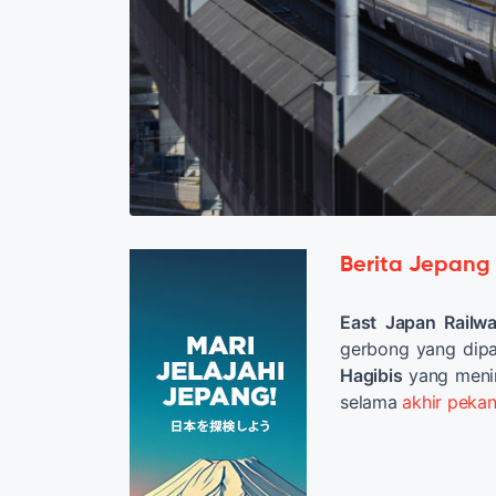
Berita Jepang
East Japan Railw
gerbong yang dip
Hagibis
yang meni
selama
akhir peka