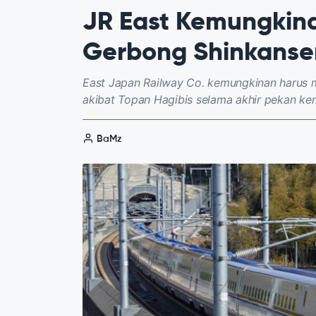
JR East Kemungkin
Gerbong Shinkansen
East Japan Railway Co. kemungkinan harus 
akibat Topan Hagibis selama akhir pekan kem
BaMz