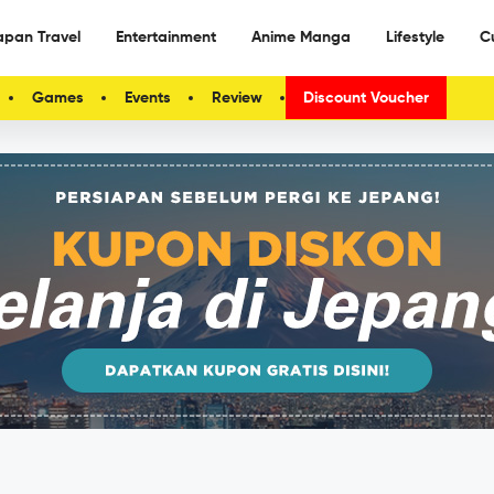
apan Travel
Entertainment
Anime Manga
Lifestyle
C
Games
Events
Review
Discount Voucher