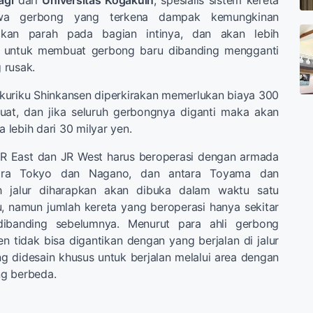
agi
dari
Universitas Kogakuin
, spesialis sistem kereta
wa gerbong yang terkena dampak kemungkinan
akan parah pada bagian intinya, dan akan lebih
untuk membuat gerbong baru dibanding mengganti
 rusak.
kuriku Shinkansen diperkirakan memerlukan biaya 300
buat, dan jika seluruh gerbongnya diganti maka akan
lebih dari 30 milyar yen.
R East dan JR West harus beroperasi dengan armada
tara Tokyo dan Nagano, dan antara Toyama dan
h jalur diharapkan akan dibuka dalam waktu satu
, namun jumlah kereta yang beroperasi hanya sekitar
ibanding sebelumnya. Menurut para ahli gerbong
n tidak bisa digantikan dengan yang berjalan di jalur
g didesain khusus untuk berjalan melalui area dengan
ang berbeda.