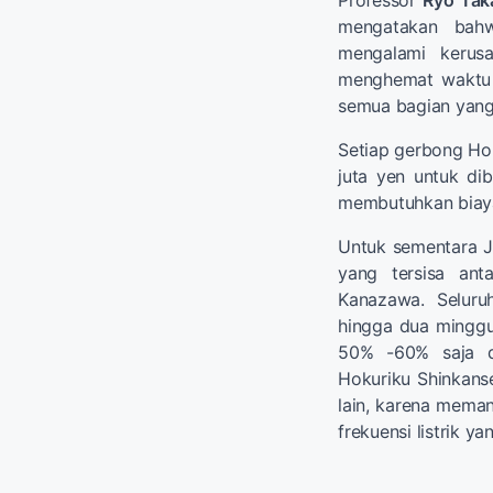
Professor
Ryo Tak
mengatakan bah
mengalami kerus
menghemat waktu 
semua bagian yang
Setiap gerbong Ho
juta yen untuk di
membutuhkan biaya 
Untuk sementara J
yang tersisa an
Kanazawa. Seluru
hingga dua minggu
50% -60% saja d
Hokuriku Shinkanse
lain, karena meman
frekuensi listrik y