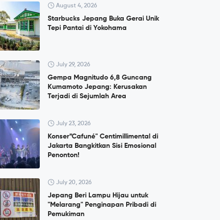
August 4, 2026
Starbucks Jepang Buka Gerai Unik
Tepi Pantai di Yokohama
July 29, 2026
Gempa Magnitudo 6,8 Guncang
Kumamoto Jepang: Kerusakan
Terjadi di Sejumlah Area
July 23, 2026
Konser”Cafuné" Centimillimental di
Jakarta Bangkitkan Sisi Emosional
Penonton!
July 20, 2026
Jepang Beri Lampu Hijau untuk
"Melarang" Penginapan Pribadi di
Pemukiman