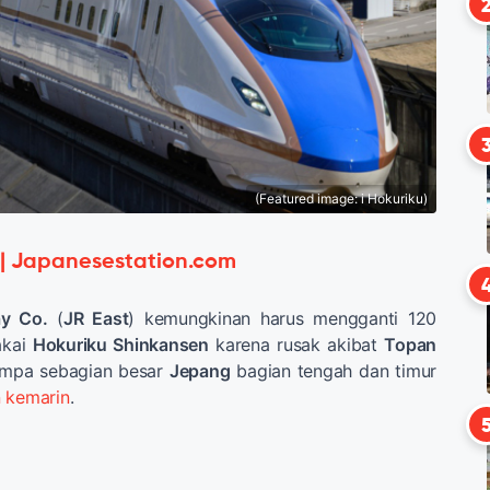
(Featured image: i Hokuriku)
 | Japanesestation.com
ay Co.
(
JR East
) kemungkinan harus mengganti 120
akai
Hokuriku Shinkansen
karena rusak akibat
Topan
mpa sebagian besar
Jepang
bagian tengah dan timur
n kemarin
.