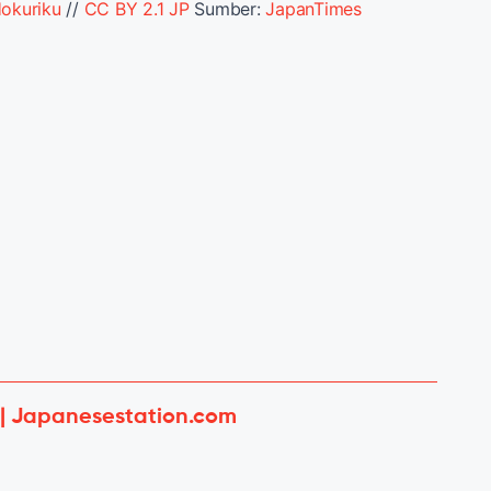
Hokuriku
//
CC BY 2.1 JP
Sumber:
JapanTimes
 | Japanesestation.com