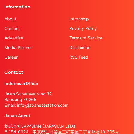
Information
About
Internship
Contact
Privacy Policy
Advertise
Terms of Service
Media Partner
Disclaimer
Career
RSS Feed
Contact
Indonesia Office
Jalan Suryalaya V no.32
Bandung 40265
Email:
info@japanesestation.com
Japan Agent
株式会社JAPASIAN (JAPASIAN LTD.)
〒154-0024 東京都世田谷区三軒茶屋二丁目14番10-605号