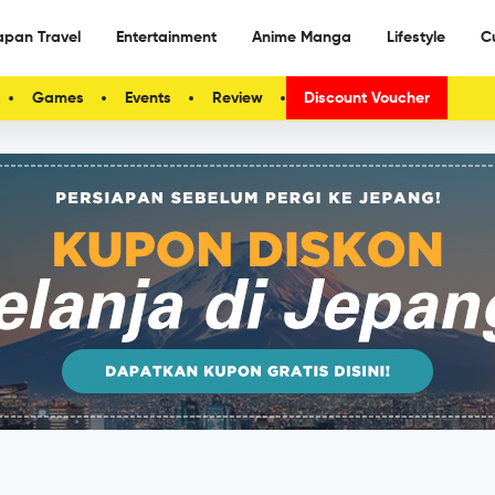
apan Travel
Entertainment
Anime Manga
Lifestyle
C
Games
Events
Review
Discount Voucher