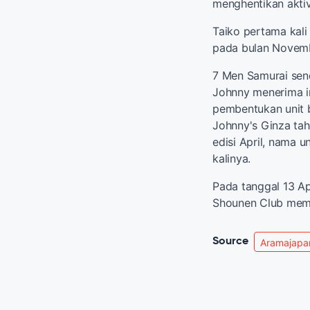
menghentikan aktiv
Taiko pertama kali
pada bulan Novemb
7 Men Samurai sen
Johnny menerima i
pembentukan unit b
Johnny's Ginza ta
edisi April, nama 
kalinya.
Pada tanggal 13 Apr
Shounen Club memb
Source
Aramajapa