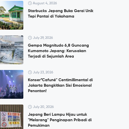
August 4, 2026
Starbucks Jepang Buka Gerai Unik
Tepi Pantai di Yokohama
July 29, 2026
Gempa Magnitudo 6,8 Guncang
Kumamoto Jepang: Kerusakan
Terjadi di Sejumlah Area
July 23, 2026
Konser”Cafuné" Centimillimental di
Jakarta Bangkitkan Sisi Emosional
Penonton!
July 20, 2026
Jepang Beri Lampu Hijau untuk
"Melarang" Penginapan Pribadi di
Pemukiman