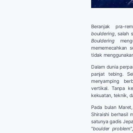
Beranjak pra-re
bouldering
, salah 
Bouldering
mengu
mememecahkan sua
tidak menggunakan
Dalam dunia perpa
panjat tebing. Se
menyamping berb
vertikal. Tanpa k
kekuatan, teknik, 
Pada bulan Maret,
Shiraishi berhasil
satunya gadis Je
"
boulder problem
"