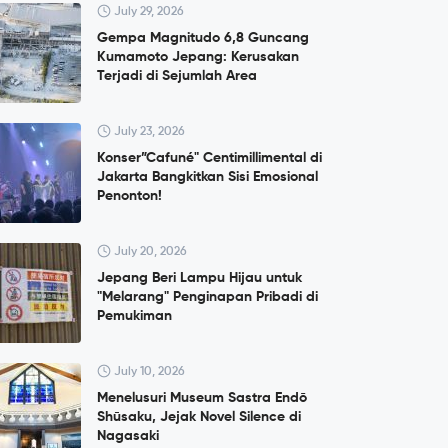
July 29, 2026
Gempa Magnitudo 6,8 Guncang
Kumamoto Jepang: Kerusakan
Terjadi di Sejumlah Area
July 23, 2026
Konser”Cafuné" Centimillimental di
Jakarta Bangkitkan Sisi Emosional
Penonton!
July 20, 2026
Jepang Beri Lampu Hijau untuk
"Melarang" Penginapan Pribadi di
Pemukiman
July 10, 2026
Menelusuri Museum Sastra Endō
Shūsaku, Jejak Novel Silence di
Nagasaki