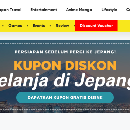
apan Travel
Entertainment
Anime Manga
Lifestyle
C
Games
Events
Review
Discount Voucher