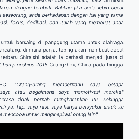
t tebing, jenis kelamin tidak masalah
," kata Shiraishi.
apan dengan tembok. Bahkan jika anda lebih besar
ari seseorang, anda berhadapan dengan hal yang sama.
nasi, fokus, dedikasi, dan itulah yang membuat anda
p untuk bersaing di panggung utama untuk olahraga,
ndatang, di mana panjat tebing akan membuat debut
 terbaru Shiraishi adalah ia berhasil menjadi juara di
 Championships 2016
Guangzhou, China pada tanggal
NBC, "
Orang-orang memberitahu saya betapa
a saya atau bagaimana saya memotivasi mereka
,"
erasa tidak pernah mengharapkan itu, sehingga
lnya. Tapi saya rasa saya hanya bersyukur untuk itu
s mencoba untuk menginspirasi orang lain
."