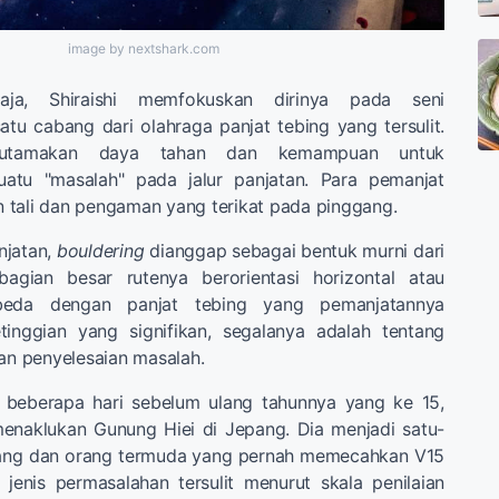
image by nextshark.com
maja, Shiraishi memfokuskan dirinya pada seni
satu cabang dari olahraga panjat tebing yang tersulit.
tamakan daya tahan dan kemampuan untuk
tu "masalah" pada jalur panjatan. Para pemanjat
 tali dan pengaman yang terikat pada pinggang.
njatan,
bouldering
dianggap sebagai bentuk murni dari
bagian besar rutenya berorientasi horizontal atau
eda dengan panjat tebing yang pemanjatannya
etinggian yang signifikan, segalanya adalah tentang
dan penyelesaian masalah.
 beberapa hari sebelum ulang tahunnya yang ke 15,
 menaklukan Gunung Hiei di Jepang. Dia menjadi satu-
pang dan orang termuda yang pernah memecahkan V15
, jenis permasalahan tersulit menurut skala penilaian