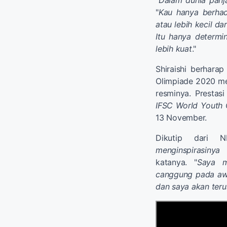
"
Dalam dunia panja
"
Kau hanya berhad
atau lebih kecil d
Itu hanya determi
lebih kuat
."
Shiraishi berhara
Olimpiade 2020 me
resminya. Prestasi
IFSC World Youth
13 November.
Dikutip dari 
menginspirasiny
katanya. "
Saya m
canggung pada awa
dan saya akan teru