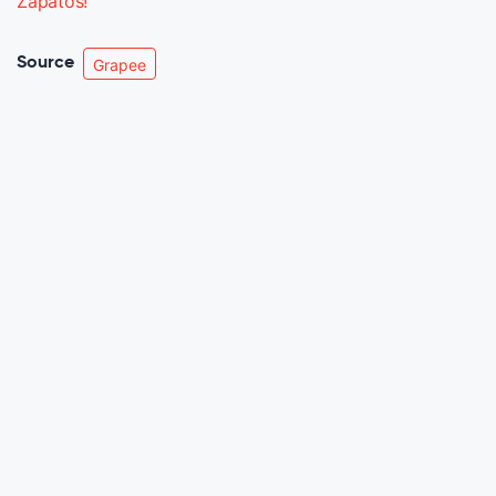
Zapatos!
Source
Grapee