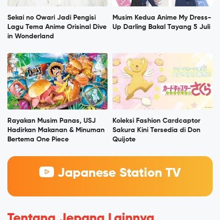
Sekai no Owari Jadi Pengisi
Musim Kedua Anime My Dress-
Lagu Tema Anime Orisinal Dive
Up Darling Bakal Tayang 5 Juli
in Wonderland
Rayakan Musim Panas, USJ
Koleksi Fashion Cardcaptor
Hadirkan Makanan & Minuman
Sakura Kini Tersedia di Don
Bertema One Piece
Quijote
Japanese Station TV
Tentang Jepang Lainnya