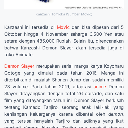
Kanzashi Tomioka (Sumber: Movic)
Kanzashi ini tersedia di
Movic
dan bisa dipesan dari 5
Oktober hingga 4 November seharga 3.500 Yen atau
setara dengan 485.000 Rupiah. Selain itu, direncanakan
bahwa Kanzashi Demon Slayer akan tersedia juga di
toko Animate.
Demon Slayer
merupakan serial manga karya Koyoharu
Gotoge yang dimulai pada tahun 2016. Manga ini
diterbitkan di majalah Shonen Jump dan sudah memiliki
23 volume. Pada tahun 2019, adaptasi
anime
Demon
Slayer ditayangkan dengan total 26 episode, dan satu
film yang ditayangkan tahun ini. Demon Slayer berkisah
tentang Kamado Tanjiro, seorang anak laki-laki yang
kehilangan keluarganya karena dibantai oleh
demon
,
yang tersisa hanyalah Tanjiro dan adiknya yang ikut
menjadi
demon
, Nezuko. Tanjiro pun menjadi
demon