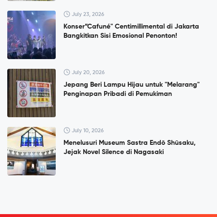
July 23, 2026
Konser”Cafuné" Centimillimental di Jakarta
Bangkitkan Sisi Emosional Penonton!
July 20, 2026
Jepang Beri Lampu Hijau untuk "Melarang"
Penginapan Pribadi di Pemukiman
July 10, 2026
Menelusuri Museum Sastra Endō Shūsaku,
Jejak Novel Silence di Nagasaki