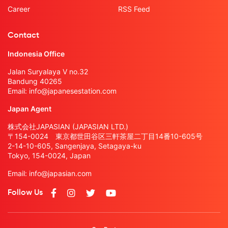
Career
RSS Feed
Contact
Indonesia Office
Jalan Suryalaya V no.32
Bandung 40265
Email:
info@japanesestation.com
Japan Agent
株式会社JAPASIAN (JAPASIAN LTD.)
〒154-0024 東京都世田谷区三軒茶屋二丁目14番10-605号
2-14-10-605, Sangenjaya, Setagaya-ku
Tokyo, 154-0024, Japan
Email:
info@japasian.com
Follow Us