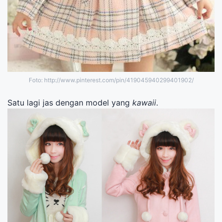
Foto: http://www.pinterest.com/pin/419045940299401902/
Satu lagi jas dengan model yang
kawaii
.