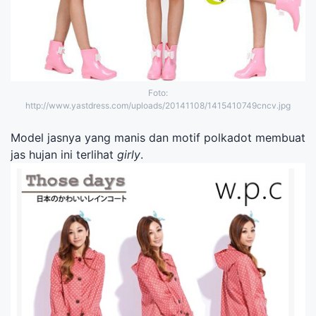
Foto:
http://www.yastdress.com/uploads/20141108/1415410749cncv.jpg
Model jasnya yang manis dan motif polkadot membuat
jas hujan ini terlihat
girly
.