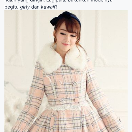
begitu
girly
dan
kawaii
?