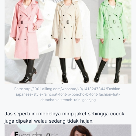
Foto: http://i00.i.aliimg.com/wsphoto/v0/1413247344/Fashion-
japanese-style-raincoat-font-b-poncho-b-font-fashion-hat-
detachable-trench-rain-gear.jpg
Jas seperti ini modelnya mirip jaket sehingga cocok
juga dipakai walau sedang tidak hujan.