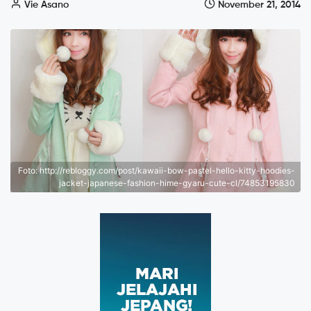
Vie Asano
November 21, 2014
Foto: http://rebloggy.com/post/kawaii-bow-pastel-hello-kitty-hoodies-
jacket-japanese-fashion-hime-gyaru-cute-cl/74853195830