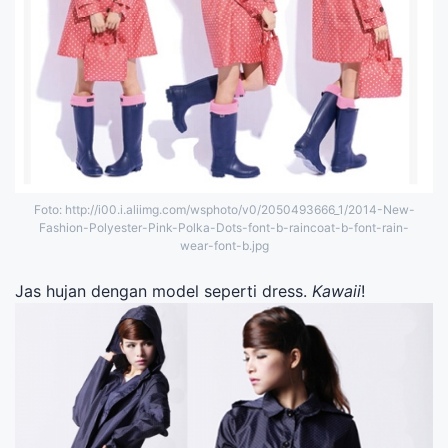
Foto: http://i00.i.aliimg.com/wsphoto/v0/2050493666_1/2014-New-
Fashion-Polyester-Pink-Polka-Dots-font-b-raincoat-b-font-rain-
wear-font-b.jpg
Jas hujan dengan model seperti dress.
Kawaii
!