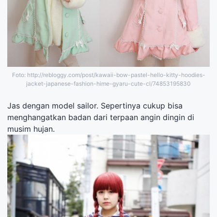
Foto: http://rebloggy.com/post/kawaii-bow-pastel-hello-kitty-hoodies-
jacket-japanese-fashion-hime-gyaru-cute-cl/74853195830
Jas dengan model sailor. Sepertinya cukup bisa
menghangatkan badan dari terpaan angin dingin di
musim hujan.