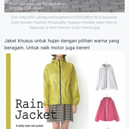
Foto: http://i00.i.aliimg.com/wsphoto/v0/2053982478_1/Japanese-
Cute-Korean-Fashion-Personality-Outdoor-Female-Adult-font-b-
Raincoat-b-font-Poncho-Coat-Poncho.jpg
Jaket khusus untuk hujan dengan pilihan warna yang
beragam. Untuk naik motor juga keren!