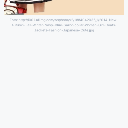
Foto: http://i00.i.aliimg.com/wsphoto/v2/1884042036_1/2014-New-
Autumn-Fall-Winter-Navy-Blue-Sailor-collar-Women-Girl-Coats-
Jackets-Fashion-Japanese-Cute.jpg