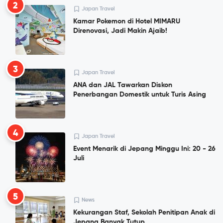
2
Japan Travel
Kamar Pokemon di Hotel MIMARU
Direnovasi, Jadi Makin Ajaib!
3
Japan Travel
ANA dan JAL Tawarkan Diskon
Penerbangan Domestik untuk Turis Asing
4
Japan Travel
Event Menarik di Jepang Minggu Ini: 20 - 26
Juli
5
News
Kekurangan Staf, Sekolah Penitipan Anak di
Jepang Banyak Tutup