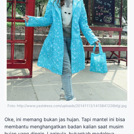
Foto: http://www.yastdress.com/uploads/20141113/1415841226bfgi.jpg
Oke, ini memang bukan jas hujan. Tapi mantel ini bisa
membantu menghangatkan badan kalian saat musim
hujan yang dingin. Lagipula, bukankah modelnya