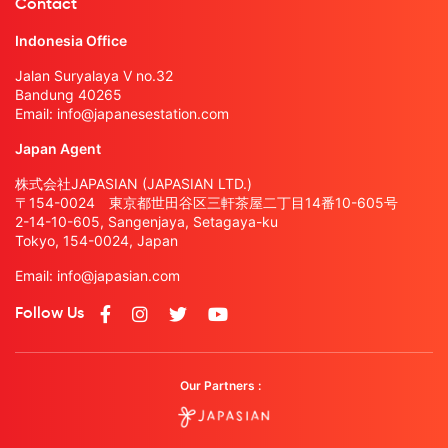
Contact
Indonesia Office
Jalan Suryalaya V no.32
Bandung 40265
Email:
info@japanesestation.com
Japan Agent
株式会社JAPASIAN (JAPASIAN LTD.)
〒154-0024 東京都世田谷区三軒茶屋二丁目14番10-605号
2-14-10-605, Sangenjaya, Setagaya-ku
Tokyo, 154-0024, Japan
Email:
info@japasian.com
Follow Us
Our Partners :