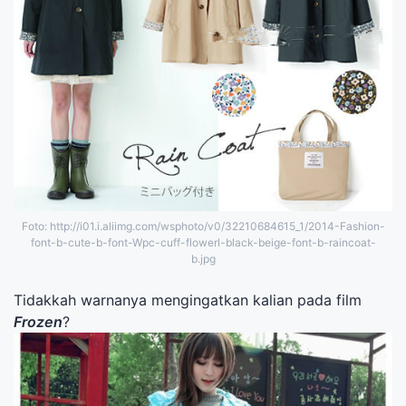
Foto: http://i01.i.aliimg.com/wsphoto/v0/32210684615_1/2014-Fashion-
font-b-cute-b-font-Wpc-cuff-flowerl-black-beige-font-b-raincoat-
b.jpg
Tidakkah warnanya mengingatkan kalian pada film
Frozen
?