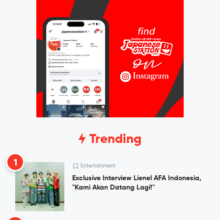
Trending
1
Entertainment
Exclusive Interview Lienel AFA Indonesia,
"Kami Akan Datang Lagi!"