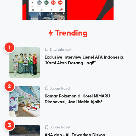
Trending
1
Entertainment
Exclusive Interview Lienel AFA Indonesia,
"Kami Akan Datang Lagi!"
2
Japan Travel
Kamar Pokemon di Hotel MIMARU
Direnovasi, Jadi Makin Ajaib!
3
Japan Travel
ANA dan JAL Tawarkan Diskon