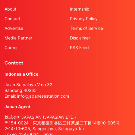
About
Internship
Contact
Privacy Policy
Advertise
Terms of Service
Media Partner
Disclaimer
Career
RSS Feed
Contact
Indonesia Office
Jalan Suryalaya V no.32
Bandung 40265
Email:
info@japanesestation.com
Japan Agent
株式会社JAPASIAN (JAPASIAN LTD.)
〒154-0024 東京都世田谷区三軒茶屋二丁目14番10-605号
2-14-10-605, Sangenjaya, Setagaya-ku
Tokyo, 154-0024, Japan