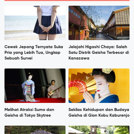
Cewek Jepang Ternyata Suka
Jelajahi Higashi Chaya: Salah
Pria yang Lebih Tua, Ungkap
Satu Distrik Geisha Terbesar di
Sebuah Survei
Kanazawa
Melihat Atraksi Sumo dan
Sekilas Kehidupan dan Budaya
Geisha di Tokyo Skytree
Geisha di Gion Kobu Kaburenjo