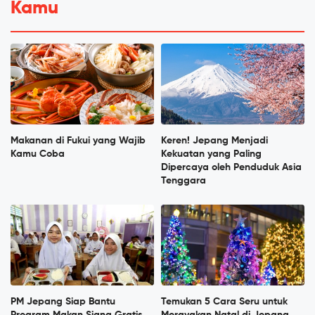
Kamu
Makanan di Fukui yang Wajib
Keren! Jepang Menjadi
Kamu Coba
Kekuatan yang Paling
Dipercaya oleh Penduduk Asia
Tenggara
PM Jepang Siap Bantu
Temukan 5 Cara Seru untuk
Program Makan Siang Gratis
Merayakan Natal di Jepang