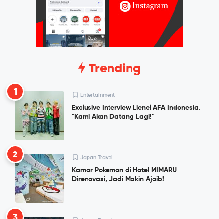
Trending
1
Entertainment
Exclusive Interview Lienel AFA Indonesia,
"Kami Akan Datang Lagi!"
2
Japan Travel
Kamar Pokemon di Hotel MIMARU
Direnovasi, Jadi Makin Ajaib!
3