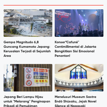
Gempa Magnitudo 6,8
Konser”Cafuné"
Guncang Kumamoto Jepang:
Centimillimental di Jakarta
Kerusakan Terjadi di Sejumlah
Bangkitkan Sisi Emosional
Area
Penonton!
Jepang Beri Lampu Hijau
Menelusuri Museum Sastra
untuk "Melarang" Penginapan
Endō Shūsaku, Jejak Novel
Pribadi di Pemukiman
Silence di Nagasaki