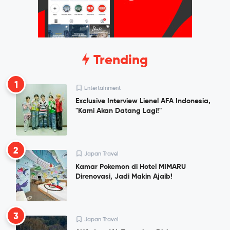
Trending
1
Entertainment
Exclusive Interview Lienel AFA Indonesia,
"Kami Akan Datang Lagi!"
2
Japan Travel
Kamar Pokemon di Hotel MIMARU
Direnovasi, Jadi Makin Ajaib!
3
Japan Travel