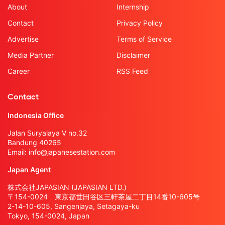
About
Internship
Contact
Privacy Policy
Advertise
Terms of Service
Media Partner
Disclaimer
Career
RSS Feed
Contact
Indonesia Office
Jalan Suryalaya V no.32
Bandung 40265
Email:
info@japanesestation.com
Japan Agent
株式会社JAPASIAN (JAPASIAN LTD.)
〒154-0024 東京都世田谷区三軒茶屋二丁目14番10-605号
2-14-10-605, Sangenjaya, Setagaya-ku
Tokyo, 154-0024, Japan