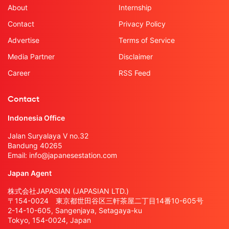
About
Internship
Contact
Privacy Policy
Advertise
Terms of Service
Media Partner
Disclaimer
Career
RSS Feed
Contact
Indonesia Office
Jalan Suryalaya V no.32
Bandung 40265
Email:
info@japanesestation.com
Japan Agent
株式会社JAPASIAN (JAPASIAN LTD.)
〒154-0024 東京都世田谷区三軒茶屋二丁目14番10-605号
2-14-10-605, Sangenjaya, Setagaya-ku
Tokyo, 154-0024, Japan