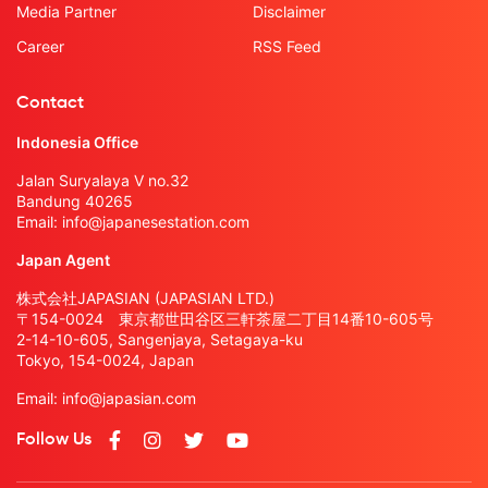
Media Partner
Disclaimer
Career
RSS Feed
Contact
Indonesia Office
Jalan Suryalaya V no.32
Bandung 40265
Email:
info@japanesestation.com
Japan Agent
株式会社JAPASIAN (JAPASIAN LTD.)
〒154-0024 東京都世田谷区三軒茶屋二丁目14番10-605号
2-14-10-605, Sangenjaya, Setagaya-ku
Tokyo, 154-0024, Japan
Email:
info@japasian.com
Follow Us