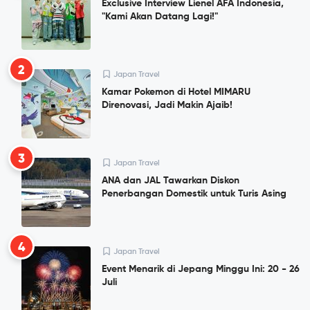
Exclusive Interview Lienel AFA Indonesia,
"Kami Akan Datang Lagi!"
2
Japan Travel
Kamar Pokemon di Hotel MIMARU
Direnovasi, Jadi Makin Ajaib!
3
Japan Travel
ANA dan JAL Tawarkan Diskon
Penerbangan Domestik untuk Turis Asing
4
Japan Travel
Event Menarik di Jepang Minggu Ini: 20 - 26
Juli