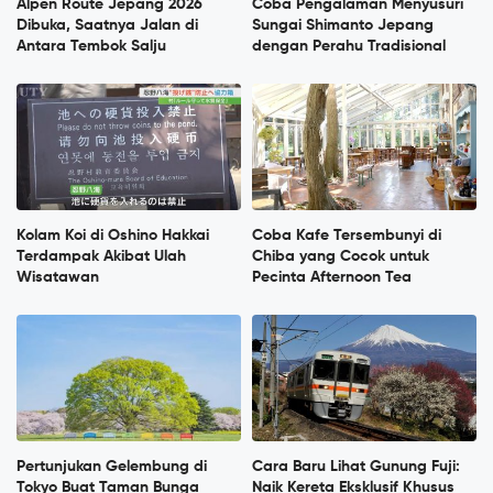
Alpen Route Jepang 2026
Coba Pengalaman Menyusuri
Dibuka, Saatnya Jalan di
Sungai Shimanto Jepang
Antara Tembok Salju
dengan Perahu Tradisional
Kolam Koi di Oshino Hakkai
Coba Kafe Tersembunyi di
Terdampak Akibat Ulah
Chiba yang Cocok untuk
Wisatawan
Pecinta Afternoon Tea
Pertunjukan Gelembung di
Cara Baru Lihat Gunung Fuji:
Tokyo Buat Taman Bunga
Naik Kereta Eksklusif Khusus