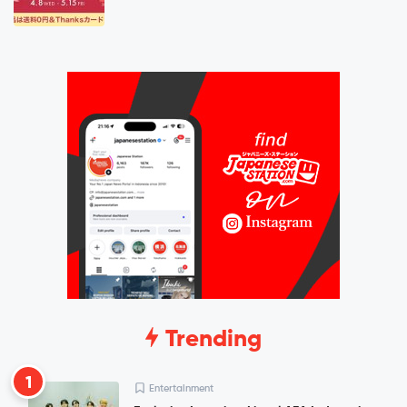
Trending
1
Entertainment