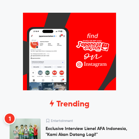
Trending
1
Entertainment
Exclusive Interview Lienel AFA Indonesia,
"Kami Akan Datang Lagi!"