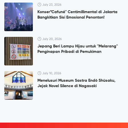
July 23, 2026
Konser”Cafuné" Centimillimental di Jakarta
Bangkitkan Sisi Emosional Penonton!
July 20, 2026
Jepang Beri Lampu Hijau untuk "Melarang"
Penginapan Pribadi di Pemukiman
July 10, 2026
Menelusuri Museum Sastra Endō Shūsaku,
Jejak Novel Silence di Nagasaki