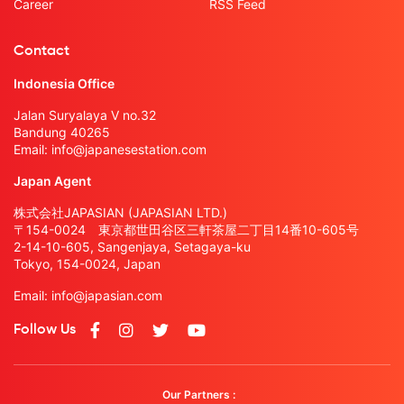
Career
RSS Feed
Contact
Indonesia Office
Jalan Suryalaya V no.32
Bandung 40265
Email:
info@japanesestation.com
Japan Agent
株式会社JAPASIAN (JAPASIAN LTD.)
〒154-0024 東京都世田谷区三軒茶屋二丁目14番10-605号
2-14-10-605, Sangenjaya, Setagaya-ku
Tokyo, 154-0024, Japan
Email:
info@japasian.com
Follow Us
Our Partners :