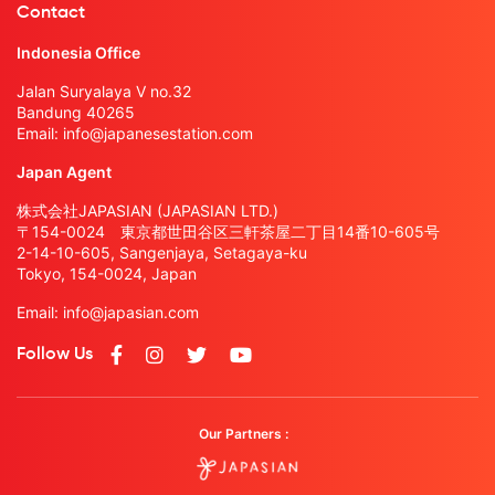
Contact
Indonesia Office
Jalan Suryalaya V no.32
Bandung 40265
Email:
info@japanesestation.com
Japan Agent
株式会社JAPASIAN (JAPASIAN LTD.)
〒154-0024 東京都世田谷区三軒茶屋二丁目14番10-605号
2-14-10-605, Sangenjaya, Setagaya-ku
Tokyo, 154-0024, Japan
Email:
info@japasian.com
Follow Us
Our Partners :