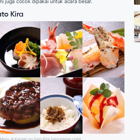
 ini juga cocok dipakai untuk acara besar.
to Kira
Menu di Kaiseki no Sato Kira (savorjapan.com)