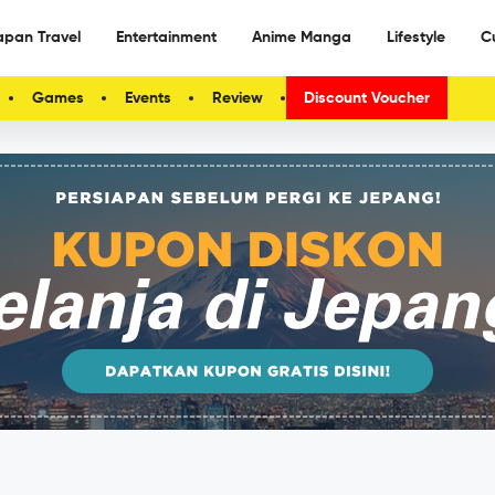
apan Travel
Entertainment
Anime Manga
Lifestyle
C
Games
Events
Review
Discount Voucher