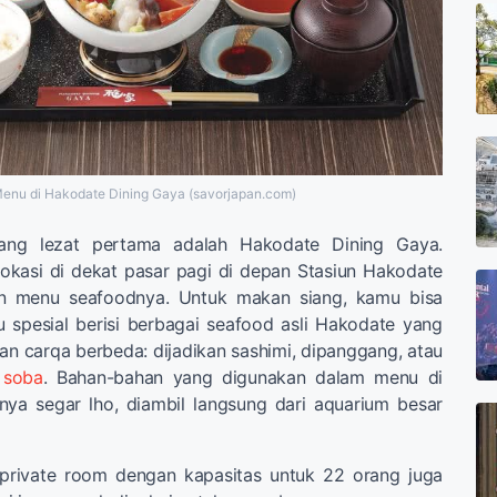
enu di Hakodate Dining Gaya (savorjapan.com)
ang lezat pertama adalah Hakodate Dining Gaya.
okasi di dekat pasar pagi di depan Stasiun Hakodate
gan menu seafoodnya. Untuk makan siang, kamu bisa
 spesial berisi berbagai seafood asli Hakodate yang
gan carqa berbeda: dijadikan sashimi, dipanggang, atau
a
soba
. Bahan-bahan yang digunakan dalam menu di
nya segar lho, diambil langsung dari aquarium besar
 private room dengan kapasitas untuk 22 orang juga