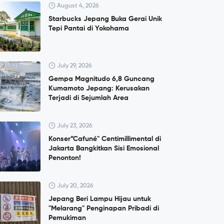
August 4, 2026
Starbucks Jepang Buka Gerai Unik
Tepi Pantai di Yokohama
July 29, 2026
Gempa Magnitudo 6,8 Guncang
Kumamoto Jepang: Kerusakan
Terjadi di Sejumlah Area
July 23, 2026
Konser”Cafuné" Centimillimental di
Jakarta Bangkitkan Sisi Emosional
Penonton!
July 20, 2026
Jepang Beri Lampu Hijau untuk
"Melarang" Penginapan Pribadi di
Pemukiman