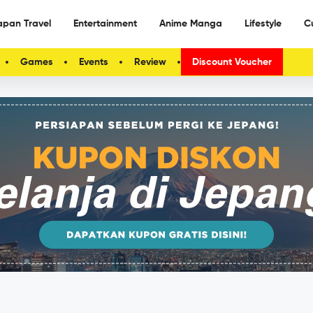
apan Travel
Entertainment
Anime Manga
Lifestyle
C
Games
Events
Review
Discount Voucher