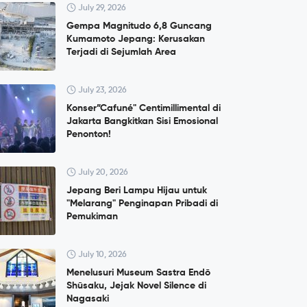
July 29, 2026
Gempa Magnitudo 6,8 Guncang
Kumamoto Jepang: Kerusakan
Terjadi di Sejumlah Area
July 23, 2026
Konser”Cafuné" Centimillimental di
Jakarta Bangkitkan Sisi Emosional
Penonton!
July 20, 2026
Jepang Beri Lampu Hijau untuk
"Melarang" Penginapan Pribadi di
Pemukiman
July 10, 2026
Menelusuri Museum Sastra Endō
Shūsaku, Jejak Novel Silence di
Nagasaki