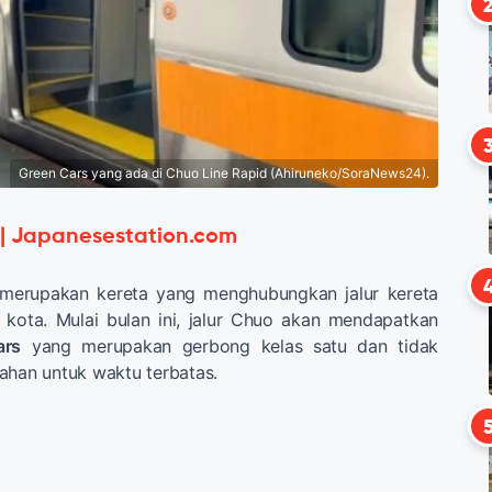
Green Cars yang ada di Chuo Line Rapid (Ahiruneko/SoraNews24).
 | Japanesestation.com
merupakan kereta yang menghubungkan jalur kereta
 kota. Mulai bulan ini, jalur Chuo akan mendapatkan
ars
yang merupakan gerbong kelas satu dan tidak
ahan untuk waktu terbatas.