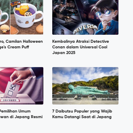
ro, Camilan Halloween
Kembalinya Atraksi Detective
ige's Cream Puff
Conan dalam Universal Cool
Japan 2025
Pemilihan Umum
7 Daibutsu Populer yang Wajib
wan di Jepang Resmi
Kamu Datangi Saat di Jepang