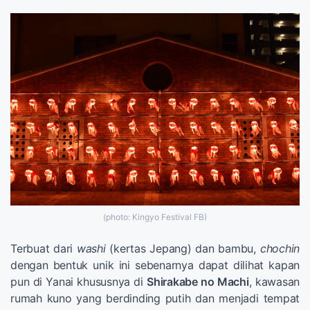
(photo: Kingyo Festival FB)
Terbuat dari
washi
(kertas Jepang) dan bambu,
chochin
dengan bentuk unik ini sebenarnya dapat dilihat kapan
pun di Yanai khususnya di
Shirakabe no Machi
, kawasan
rumah kuno yang berdinding putih dan menjadi tempat