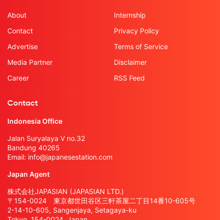
About
Internship
Contact
Privacy Policy
Advertise
Terms of Service
Media Partner
Disclaimer
Career
RSS Feed
Contact
Indonesia Office
Jalan Suryalaya V no.32
Bandung 40265
Email:
info@japanesestation.com
Japan Agent
株式会社JAPASIAN (JAPASIAN LTD.)
〒154-0024 東京都世田谷区三軒茶屋二丁目14番10-605号
2-14-10-605, Sangenjaya, Setagaya-ku
Tokyo, 154-0024, Japan