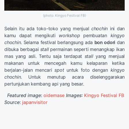
(photo: Kingyo Festival FB)
Selain itu ada toko-toko yang menjual
chochin
ini dan
kamu dapat mengikuti
workshop
pembuatan
kingyo
chochin
. Selama festival berlangsung ada
bon odori
dan
dibuka berbagai
stall
permainan seperti menangkap ikan
mas yang asli. Tentu saja terdapat
stall
yang menjual
makanan untuk mencegah kamu kelaparan ketika
berjalan-jalan mencari
spot
untuk foto dengan
kingyo
chochin
. Untuk menutup acara diselenggarakan
pertunjukan kembang api yang besar.
Featured image
:
oidemase
Images
:
Kingyo Festival FB
Source
:
japanvisitor