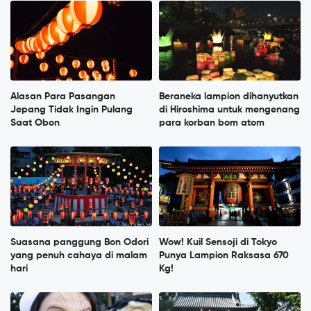
Alasan Para Pasangan
Beraneka lampion dihanyutkan
Jepang Tidak Ingin Pulang
di Hiroshima untuk mengenang
Saat Obon
para korban bom atom
Suasana panggung Bon Odori
Wow! Kuil Sensoji di Tokyo
yang penuh cahaya di malam
Punya Lampion Raksasa 670
hari
Kg!