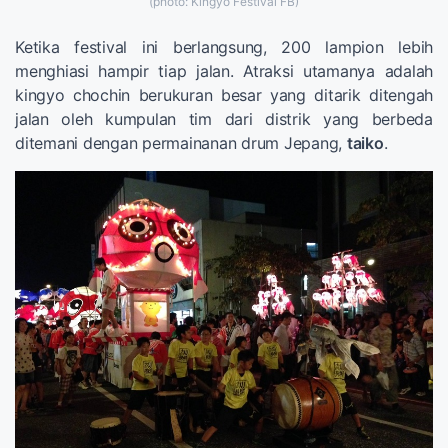
(photo: Kingyo Festival FB)
Ketika festival ini berlangsung, 200 lampion lebih
menghiasi hampir tiap jalan. Atraksi utamanya adalah
kingyo chochin berukuran besar yang ditarik ditengah
jalan oleh kumpulan tim dari distrik yang berbeda
ditemani dengan permainanan drum Jepang,
taiko
.