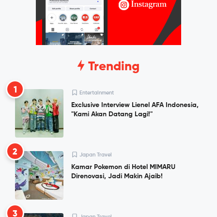
Trending
1
Entertainment
Exclusive Interview Lienel AFA Indonesia,
"Kami Akan Datang Lagi!"
2
Japan Travel
Kamar Pokemon di Hotel MIMARU
Direnovasi, Jadi Makin Ajaib!
3
Japan Travel