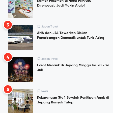
Kamar Pokemon di Hotel MIMARU
Direnovasi, Jadi Makin Ajaib!
3
Japan Travel
ANA dan JAL Tawarkan Diskon
Penerbangan Domestik untuk Turis Asing
4
Japan Travel
Event Menarik di Jepang Minggu Ini: 20 - 26
Juli
5
News
Kekurangan Staf, Sekolah Penitipan Anak di
Jepang Banyak Tutup