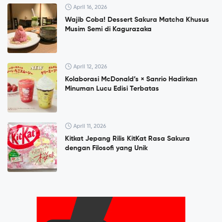
April 16, 2026
Wajib Coba! Dessert Sakura Matcha Khusus
Musim Semi di Kagurazaka
April 12, 2026
Kolaborasi McDonald’s × Sanrio Hadirkan
Minuman Lucu Edisi Terbatas
April 11, 2026
Kitkat Jepang Rilis KitKat Rasa Sakura
dengan Filosofi yang Unik