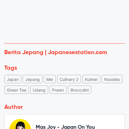
Berita Jepang | Japanesestation.com
Tags
Japan
Jepang
Mie
Culinary 2
Kuliner
Noodles
Green Tea
Udang
Prawn
Broccolini
Author
Mas Joy - Japan On You