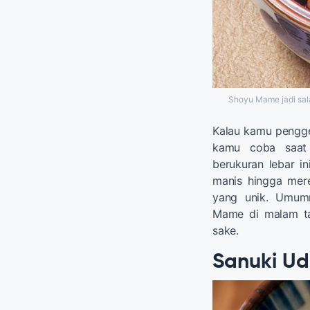
Shoyu Mame jadi sala
Kalau kamu pengg
kamu coba saat 
berukuran lebar 
manis hingga mer
yang unik. Umum
Mame di malam ta
sake.
Sanuki U