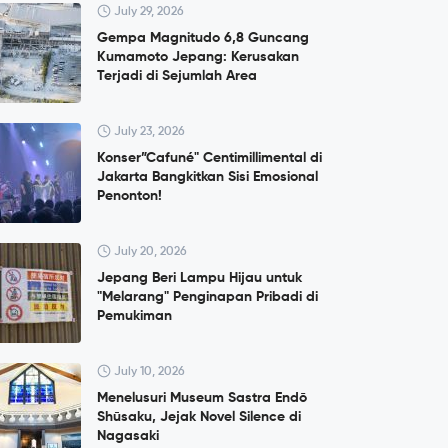
July 29, 2026
Gempa Magnitudo 6,8 Guncang
Kumamoto Jepang: Kerusakan
Terjadi di Sejumlah Area
July 23, 2026
Konser”Cafuné" Centimillimental di
Jakarta Bangkitkan Sisi Emosional
Penonton!
July 20, 2026
Jepang Beri Lampu Hijau untuk
"Melarang" Penginapan Pribadi di
Pemukiman
July 10, 2026
Menelusuri Museum Sastra Endō
Shūsaku, Jejak Novel Silence di
Nagasaki