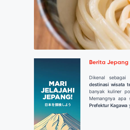
Berita Jepang
Dikenal sebagai
destinasi wisata t
banyak kuliner p
Memangnya apa s
Prefektur Kagawa
y