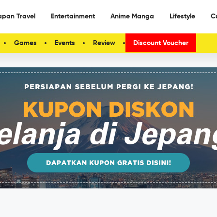
apan Travel
Entertainment
Anime Manga
Lifestyle
C
Games
Events
Review
Discount Voucher