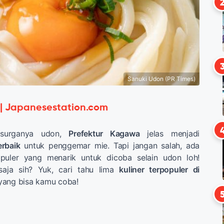
Sanuki Udon (PR Times)
 | Japanesestation.com
 surganya udon,
Prefektur Kagawa
jelas menjadi
erbaik
untuk penggemar mie. Tapi jangan salah, ada
opuler yang menarik untuk dicoba selain udon loh!
aja sih? Yuk, cari tahu lima
kuliner terpopuler di
ang bisa kamu coba!