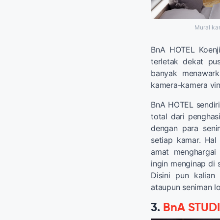
Mural ka
BnA HOTEL Koenji 
terletak dekat p
banyak menawarka
kamera-kamera vin
BnA HOTEL sendiri 
total dari penghas
dengan para seni
setiap kamar. Hal
amat menghargai 
ingin menginap di 
Disini pun kalia
ataupun seniman lo
3.
BnA STUD