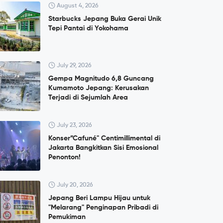
August 4, 2026
Starbucks Jepang Buka Gerai Unik
Tepi Pantai di Yokohama
July 29, 2026
Gempa Magnitudo 6,8 Guncang
Kumamoto Jepang: Kerusakan
Terjadi di Sejumlah Area
July 23, 2026
Konser”Cafuné" Centimillimental di
Jakarta Bangkitkan Sisi Emosional
Penonton!
July 20, 2026
Jepang Beri Lampu Hijau untuk
"Melarang" Penginapan Pribadi di
Pemukiman