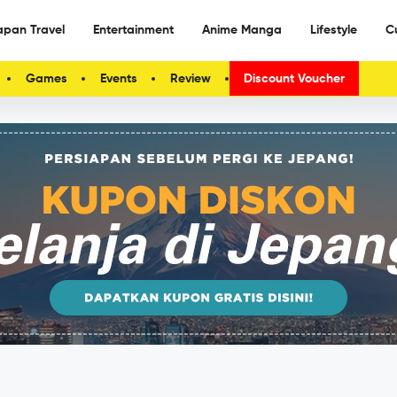
apan Travel
Entertainment
Anime Manga
Lifestyle
C
Games
Events
Review
Discount Voucher