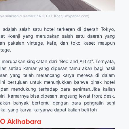
rya seniman di kamar BnA HOTEL Koenji (hypebae.com)
adalah salah satu hotel terkeren di daerah Tokyo,
usat Koenji yang merupakan salah satu daerah yang
n pakaian vintage, kafe, dan toko kaset maupun
tage.
merupakan singkatan dari "Bed and Artist". Ternyata,
ilan setiap kamar yang dipesan tamu akan bagi hasil
man yang telah merancang karya mereka di dalam
 ini bertujuan untuk menunjukkan bahwa pihak hotel
dan mendukung terhadap para seniman.Jika kalian
sini, kamarnya bisa dipesan langsung lewat front desk.
n akan banyak bertemu dengan para pengrajin seni
kal yang karya-karyanya dapat kalian beli loh!
IO Akihabara