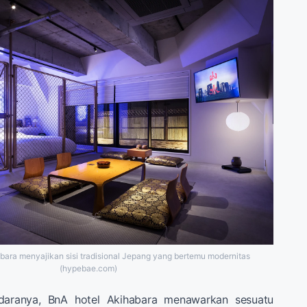
ara menyajikan sisi tradisional Jepang yang bertemu modernitas
(hypebae.com)
daranya, BnA hotel Akihabara menawarkan sesuatu