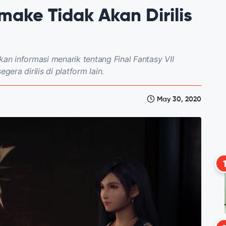
emake Tidak Akan Dirilis
n informasi menarik tentang Final Fantasy VII
ra dirilis di platform lain.
May 30, 2020