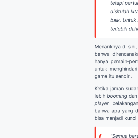
tetapi pertu
disitulah ki
baik.
Untuk 
terlebih dahu
Menariknya di sin
bahwa direncana
hanya pemain-pem
untuk menghindari
game itu sendiri.
Ketika jaman suda
lebih
booming
dan 
player
belakangan
bahwa apa yang di
bisa menjadi kunci
"Semua bera