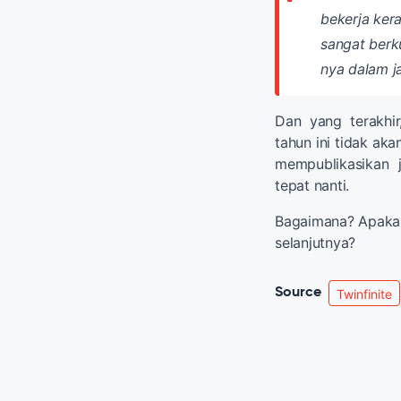
bekerja ker
sangat berk
nya dalam j
Dan yang terakhi
tahun ini tidak ak
mempublikasikan 
tepat nanti.
Bagaimana? Apakah
selanjutnya?
Source
Twinfinite