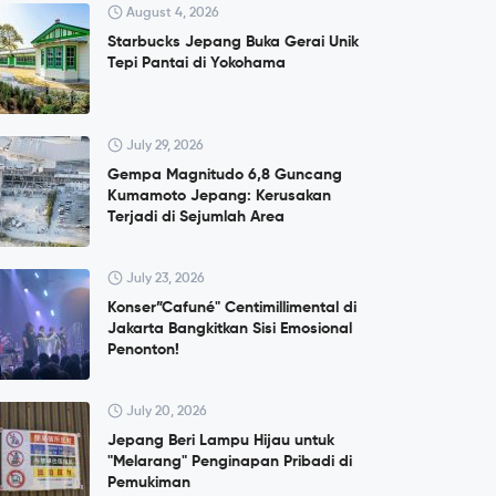
August 4, 2026
Starbucks Jepang Buka Gerai Unik
Tepi Pantai di Yokohama
July 29, 2026
Gempa Magnitudo 6,8 Guncang
Kumamoto Jepang: Kerusakan
Terjadi di Sejumlah Area
July 23, 2026
Konser”Cafuné" Centimillimental di
Jakarta Bangkitkan Sisi Emosional
Penonton!
July 20, 2026
Jepang Beri Lampu Hijau untuk
"Melarang" Penginapan Pribadi di
Pemukiman