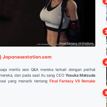
Final Fantasy VII Platform
 | Japanesestation.com
aja merilis sesi Q&A mereka terkait dengan perihal
 mereka, dan pada saat itu sang CEO
Yosuka Matsuda
masi yang menarik tentang
Final Fantasy VII Remake