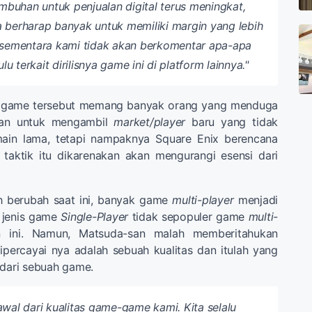
mbuhan untuk penjualan digital terus meningkat,
ta berharap banyak untuk memiliki margin yang lebih
sementara kami tidak akan berkomentar apa-apa
lu terkait dirilisnya game ini di platform lainnya."
i, game tersebut memang banyak orang yang menduga
kan untuk mengambil
market/player
baru yang tidak
ain lama, tetapi nampaknya Square Enix berencana
 taktik itu dikarenakan akan mengurangi esensi dari
h berubah saat ini, banyak game
multi-player
menjadi
jenis game
Single-Player
tidak sepopuler game
multi-
 ini. Namun, Matsuda-san malah memberitahukan
percayai nya adalah sebuah kualitas dan itulah yang
 dari sebuah game.
wal dari kualitas game-game kami. Kita selalu