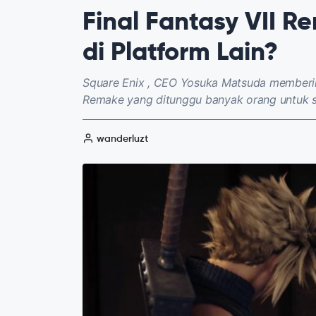
Final Fantasy VII R
di Platform Lain?
Square Enix , CEO Yosuka Matsuda memberika
Remake yang ditunggu banyak orang untuk sege
wanderluzt