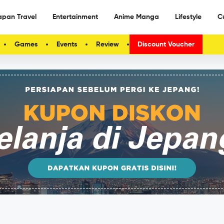
apan Travel
Entertainment
Anime Manga
Lifestyle
C
Games
Events
Review
Discount Voucher